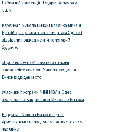
Найвищій конвенції Лицарів Колумба у
США
Кардинал Микола Бичок і владика Михаїл
Бубній зустрілися з керівництвом Одеси і
відвідали пошкоджений пологовий
будинок
«Про Херсон пам’ятають і за тисячі
кілометрів»: єпископ Микола кардинал
Бичок відвідав місто
Учасники програми MINI MBA в Одесі
зустрілися з Кардиналом Миколою Бичком
Кардинал Микола Бичок в Одесі:
Християнська надія допомагає вистояти у
час війни