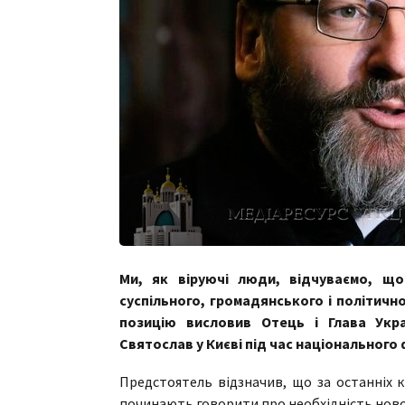
Ми, як віруючі люди, відчуваємо, що
суспільного, громадянського і політичн
позицію висловив Отець і Глава Укра
Святослав у Києві під час національного
Предстоятель відзначив, що за останніх кі
починають говорити про необхідність новог