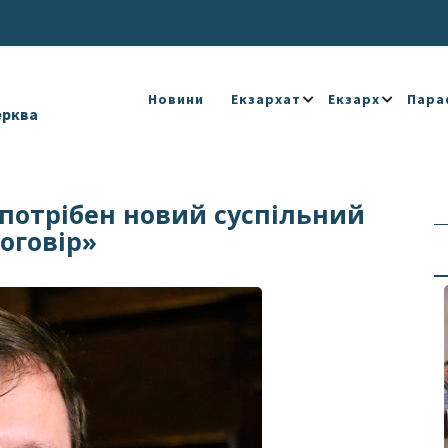
Новини
Екзархат
Екзарх
Пара
ерква
 потрібен новий суспільний
оговір»