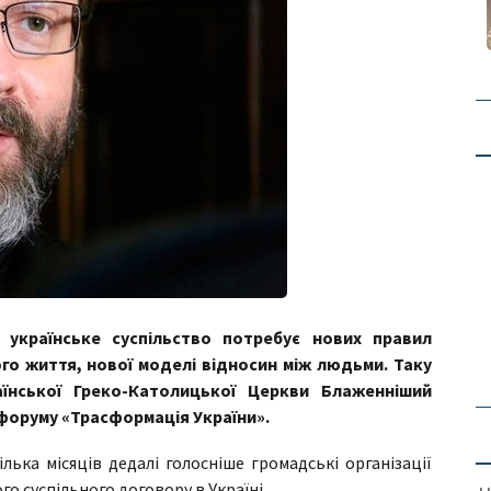
 українське суспільство потребує нових правил
ого життя, нової моделі відносин між людьми. Таку
їнської Греко-Католицької Церкви Блаженніший
 форуму «Трасформація України».
лька місяців дедалі голосніше громадські організації
о суспільного договору в Україні.