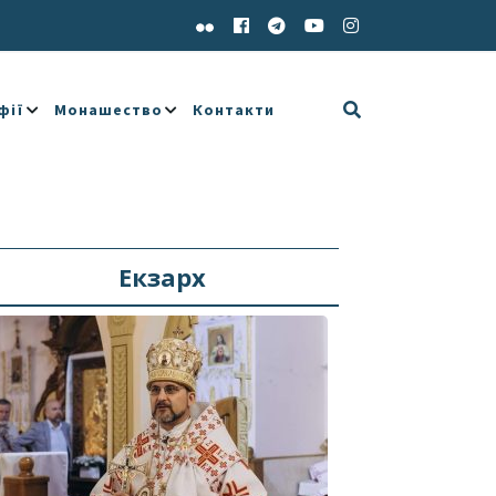
фії
Монашество
Контакти
Екзарх