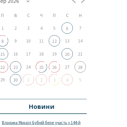
П
В
С
Ч
П
С
Н
1
2
3
4
5
7
6
9
10
11
13
14
8
12
16
17
18
19
21
15
20
24
27
22
23
25
26
28
29
5
30
1
2
3
4
Новини
Владика Михаїл Бубній бере участь у 144-й