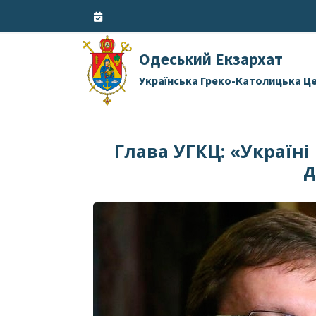
Skip
to
content
Одеський Екзархат
Українська Греко-Католицька Ц
Глава УГКЦ: «Україні
д