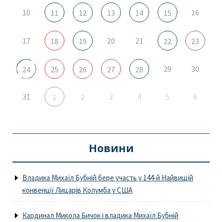
10
16
11
12
13
14
15
17
20
21
18
19
22
23
29
30
24
25
26
27
28
31
2
3
4
5
6
1
Новини
Владика Михаїл Бубній бере участь у 144-й Найвищій
конвенції Лицарів Колумба у США
Кардинал Микола Бичок і владика Михаїл Бубній