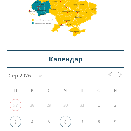
Календар
П
В
С
Ч
П
С
Н
28
29
30
31
1
2
27
7
4
5
8
9
3
6