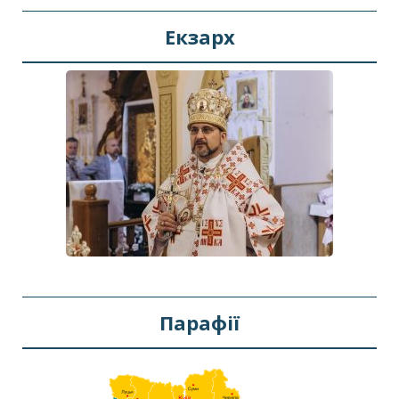
Екзарх
Парафії