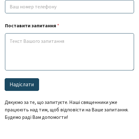
П
Поставити запитання
*
р
і
з
в
и
щ
е
з
а
п
Надіслати
и
т
а
Дякуємо за те, що запитуєте. Наші священники уже
н
н
працюють над тим, щоб відповісти на Ваше запитання.
я
Будемо раді Вам допомогти!
і
м
'
я