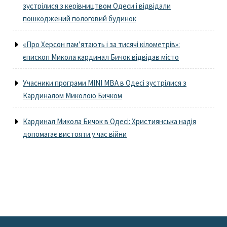
зустрілися з керівництвом Одеси і відвідали
пошкоджений пологовий будинок
«Про Херсон пам’ятають і за тисячі кілометрів»:
єпископ Микола кардинал Бичок відвідав місто
Учасники програми MINI MBA в Одесі зустрілися з
Кардиналом Миколою Бичком
Кардинал Микола Бичок в Одесі: Християнська надія
допомагає вистояти у час війни