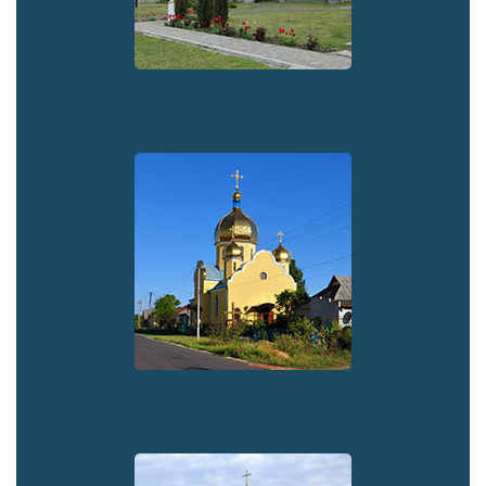
Херсонський деканат
Скадовський деканат