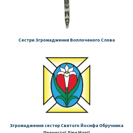
Сестри Згромадження Воплоченого Слова
Згромадження сестер Святого Йосифа Обручника
Пречистої Діви Марії