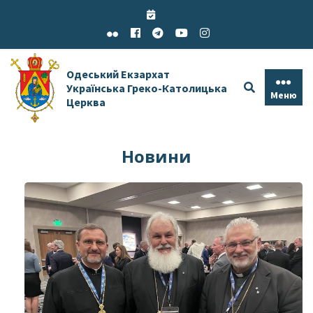
Skip
to
content
Одеський Екзархат
Українська Греко-Католицька
Меню
Церква
Новини