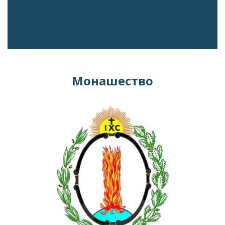
Кіровоградський деканат
Монашество