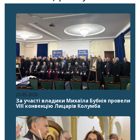
25.05.2026
За участі владики Михаїла Бубнія провели
VIII конвенцію Лицарів Колумба