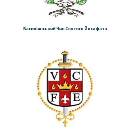
Василіянський Чин Святого Йосафата