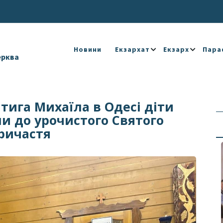
Новини
Екзархат
Екзарх
Пара
ерква
тига Михаїла в Одесі діти
и до урочистого Святого
ричастя