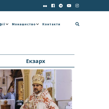
фії
Монашество
Контакти
Екзарх