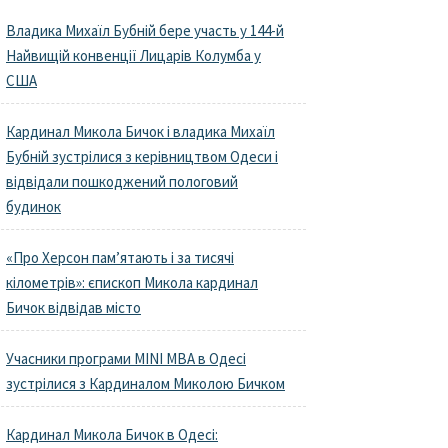
Владика Михаїл Бубній бере участь у 144-й
Найвищій конвенції Лицарів Колумба у
США
Кардинал Микола Бичок і владика Михаїл
Бубній зустрілися з керівництвом Одеси і
відвідали пошкоджений пологовий
будинок
«Про Херсон пам’ятають і за тисячі
кілометрів»: єпископ Микола кардинал
Бичок відвідав місто
Учасники програми MINI MBA в Одесі
зустрілися з Кардиналом Миколою Бичком
Кардинал Микола Бичок в Одесі: