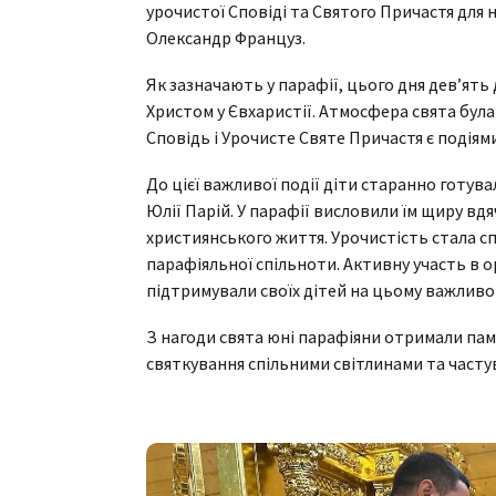
урочистої Сповіді та Святого Причастя для 
Олександр Француз.
Як зазначають у парафії, цього дня дев’ять 
Христом у Євхаристії. Атмосфера свята бу
Сповідь і Урочисте Святе Причастя є подіям
До цієї важливої події діти старанно готув
Юлії Парій. У парафії висловили їм щиру вдя
християнського життя. Урочистість стала спр
парафіяльної спільноти. Активну участь в ор
підтримували своїх дітей на цьому важливо
З нагоди свята юні парафіяни отримали пам
святкування спільними світлинами та часту