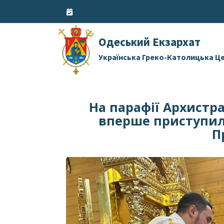
Skip
to
content
Одеський Екзархат
Українська Греко-Католицька Ц
На парафії Архистра
вперше приступил
П