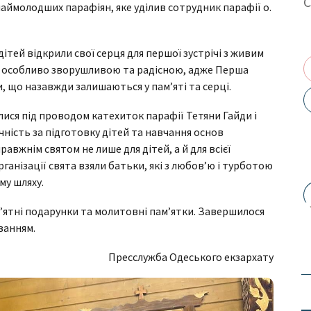
наймолодших парафіян, яке уділив сотрудник парафії о.
дітей відкрили свої серця для першої зустрічі з живим
ла особливо зворушливою та радісною, адже Перша
и, що назавжди залишаються у пам’яті та серці.
алися під проводом катехиток парафії Тетяни Гайди і
чність за підготовку дітей та навчання основ
авжнім святом не лише для дітей, а й для всієї
ганізації свята взяли батьки, які з любов’ю і турботою
му шляху.
’ятні подарунки та молитовні пам’ятки. Завершилося
ванням.
Пресслужба Одеського екзархату