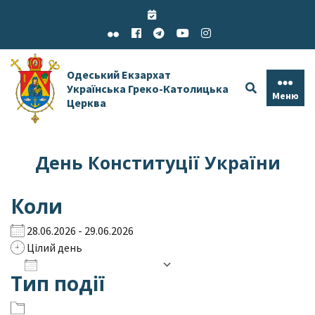
Skip
to
content
Одеський Екзархат
Українська Греко-Католицька
Меню
Церква
День Конституції України
Коли
28.06.2026 - 29.06.2026
Цілий день
Додати до календаря
Тип події
Завантаження ICS
Google Календар