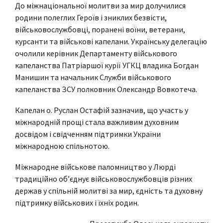
До міжнаціональної молитви за мир долучилися
родини полеглих Героїв і зниклих безвісти,
військовослужбовці, поранені воїни, ветерани,
курсанти та військові капелани. Українську делегацію
очолили керівник Департаменту військового
капеланства Патріаршої курії УГКЦ владика Богдан
Манишин та начальник Служби військового
капеланства ЗСУ полковник Олександр Вовкотеча.
Капелан о. Руслан Остафій зазначив, що участь у
міжнародній прощі стала важливим духовним
досвідом і свідченням підтримки України
міжнародною спільнотою.
Міжнародне військове паломництво у Люрді
традиційно об’єднує військовослужбовців різних
держав у спільній молитві за мир, єдність та духовну
підтримку військових і їхніх родин.