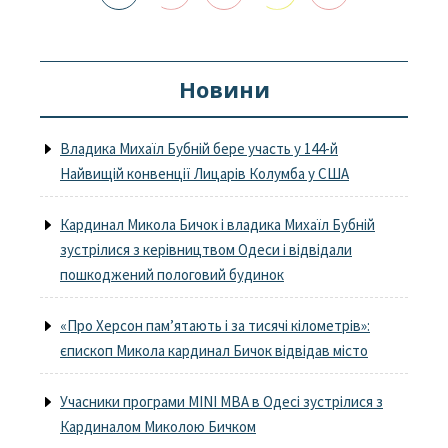
Новини
Владика Михаїл Бубній бере участь у 144-й
Найвищій конвенції Лицарів Колумба у США
Кардинал Микола Бичок і владика Михаїл Бубній
зустрілися з керівництвом Одеси і відвідали
пошкоджений пологовий будинок
«Про Херсон пам’ятають і за тисячі кілометрів»:
єпископ Микола кардинал Бичок відвідав місто
Учасники програми MINI MBA в Одесі зустрілися з
Кардиналом Миколою Бичком