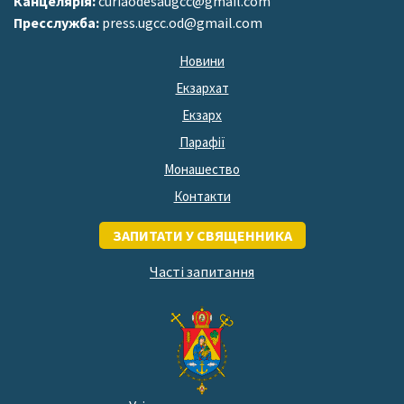
Канцелярія:
curiaodesaugcc@gmail.com
Пресслужба:
press.ugcc.od@gmail.com
Новини
Екзархат
Екзарх
Парафії
Монашество
Контакти
ЗАПИТАТИ У СВЯЩЕННИКА
Часті запитання