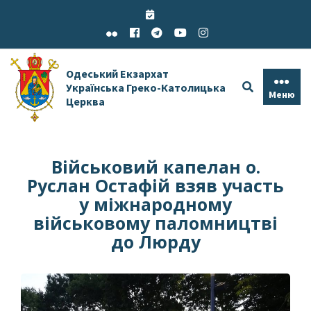
Skip
to
content
Одеський Екзархат
Українська Греко-Католицька
Меню
Церква
Військовий капелан о.
Руслан Остафій взяв участь
у міжнародному
військовому паломництві
до Люрду