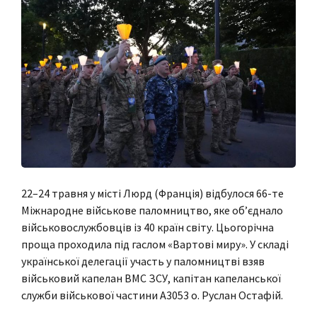
22–24 травня у місті Люрд (Франція) відбулося 66-те
Міжнародне військове паломництво, яке об’єднало
військовослужбовців із 40 країн світу. Цьогорічна
проща проходила під гаслом «Вартові миру». У складі
української делегації участь у паломництві взяв
військовий капелан ВМС ЗСУ, капітан капеланської
служби військової частини А3053 о. Руслан Остафій.