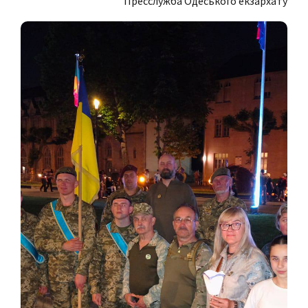
Пресслужба Одеського екзархату