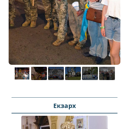
Екзарх