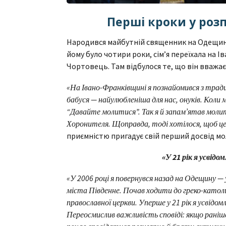
Перші кроки у розп
Народився майбутній священник на Одещині,
йому було чотири роки, сім’я переїхала на 
Чортовець. Там відбулося те, що він вважа
«На Івано-Франківщині я познайомився з трад
бабуся — найулюбленіша для нас, онуків. Коли м
“Давайте молитися”. Так я й запам’ятав молит
Хоронителя. Щоправда, тоді хотілося, щоб ц
приємністю пригадує свій перший досвід мо
«У 21 рік я усвідо
«У 2006 році я повернувся назад на Одещину — 
міста Південне. Почав ходити до греко-католи
православної церкви. Уперше у 21 рік я усвідом
Переосмислив важливість сповіді: якщо раніше