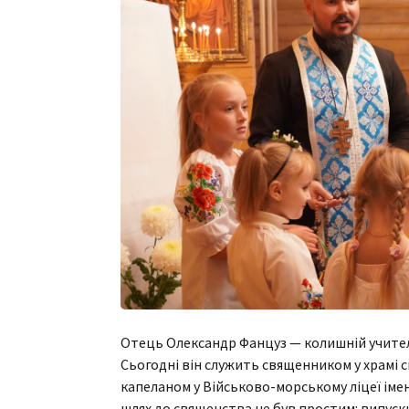
Отець Олександр Фанцуз — колишній учите
Сьогодні він служить священником у храмі с
капеланом у Військово-морському ліцеї іме
шлях до священства не був простим: випускн