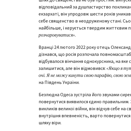
відповідальний за душпастирство покликан
екзархаті, він упродовж шести років уникав
себе священство в неодруженому стані. Сього
найбільше, і керується твердим життєвим 
розчаровуватися».
Вранці 24 лютого 2022 року отець Олександр
дізнався, що росія розпочала повномасштабни
відбувалося вінчання однокурсника, на яке
залишитися, але він відмовився:
«Якщо я тут
очі. Я не можу кинути свою парафію, свою зе
на Південь України.
Безлюдна Одеса зустріла його звуками сирен
повернутися виявилося єдино правильним. З
викликів великої війни, він відчув себе на с
внутрішня впевненість, варто повернутися 
шляху віри.