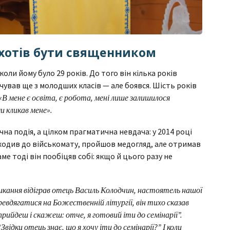
 хотів бути священником
оли йому було 29 років. До того він кілька років
ував ще з молодших класів — але боявся. Шість років
«В мене є освіта, є робота, мені лише залишилося
 кликав мене».
а подія, а цілком прагматична невдача: у 2014 році
риходив до військомату, пройшов медогляд, але отримав
е тоді він пообіцяв собі: якщо й цього разу не
кання відіграв отець Василь Колодчин, настоятель нашої
еревдягатися на Божественній літургії, він тихо сказав
прийдеш і скажеш: отче, я готовий іти до семінарії”.
відки отець знає, що я хочу іти до семінарії?” І коли