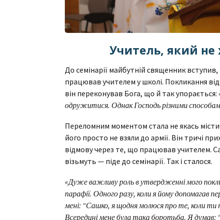
Учитель, який не
До семінарії майбутній священник вступив, к
працював учителем у школі. Покликання відч
він переконував Бога, що й так упорається:
одружитися. Однак Господь різними способами
Переломним моментом стала не якась містичн
його просто не взяли до армії. Він тричі п
відмову через те, що працював учителем. Сам
візьмуть — піде до семінарії. Так і сталося.
«Дуже важливу роль в утвердженні мого покли
парафії. Одного разу, коли я йому допомагав п
мені: “Сашко, я щодня молюся про те, коли ти 
Всередині мене була така боротьба. Я думав: “З