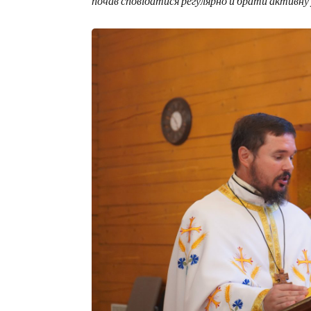
почав сповідатися регулярно й брати активну 