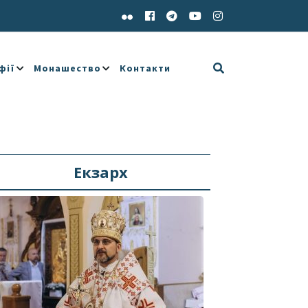
фії
Монашество
Контакти
Екзарх