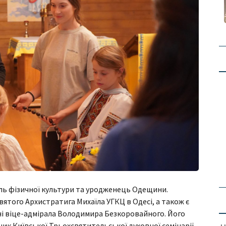
ль фізичної культури та уродженець Одещини.
вятого Архистратига Михаїла УГКЦ в Одесі, а також є
ні віце-адмірала Володимира Безкоровайного. Його
ик Київської Трьохсвятительської духовної семінарії,