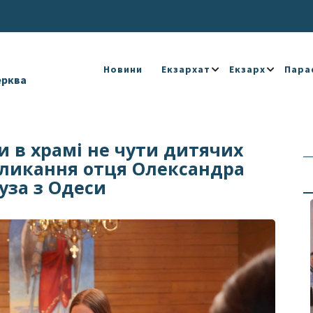
Новини
Екзархат
Екзарх
Пара
ерква
 в храмі не чути дитячих
окликання отця Олександра
уза з Одеси