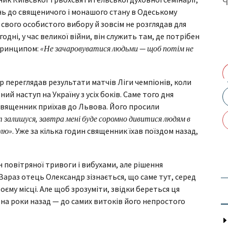
ь до священичого і монашого стану в Одеському
 свого особистого вибору й зовсім не розглядав для
дні, у час великої війни, він служить там, де потрібен
принципом:
«Не зачаровуватися людьми — щоб потім не
 переглядав результати матчів Ліги чемпіонів, коли
й наступ на Україну з усіх боків. Саме того дня
 священник приїхав до Львова. Його просили
 залишуся, завтра мені буде соромно дивитися людям в
млю»
. Уже за кілька годин священник їхав поїздом назад,
 повітряної тривоги і вибухами, але рішення
араз отець Олександр зізнається, що саме тут, серед
воєму місці. Але щоб зрозуміти, звідки береться ця
на роки назад — до самих витоків його непростого