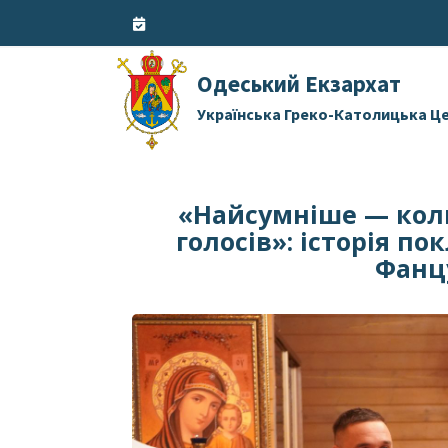
Skip
to
content
Одеський Екзархат
Українська Греко-Католицька Ц
«Найсумніше — коли
голосів»: історія п
Фанц