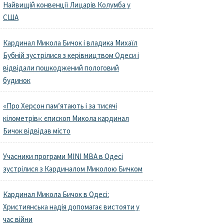
Найвищій конвенції Лицарів Колумба у
США
Кардинал Микола Бичок і владика Михаїл
Бубній зустрілися з керівництвом Одеси і
відвідали пошкоджений пологовий
будинок
«Про Херсон пам’ятають і за тисячі
кілометрів»: єпископ Микола кардинал
Бичок відвідав місто
Учасники програми MINI MBA в Одесі
зустрілися з Кардиналом Миколою Бичком
Кардинал Микола Бичок в Одесі:
Християнська надія допомагає вистояти у
час війни