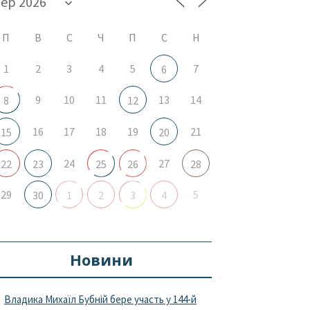
П
В
С
Ч
П
С
Н
1
2
3
4
5
7
6
9
10
11
13
14
8
12
16
17
18
19
21
15
20
24
27
22
23
25
26
28
29
5
30
1
2
3
4
Новини
Владика Михаїл Бубній бере участь у 144-й