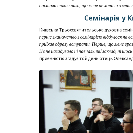
настала така криза, що мене не хотіли взяти в 
Семінарія у 
Київська Трьохсвятительська духовна семін
перше знайомство з семінарією відбулося на вст
приїхав одразу вступати. Перше, що мене вра
Це не нагадувало ні навчальний заклад, ні що
приємністю згадує той день отець Олександ