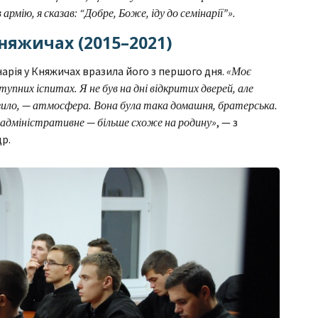
армію, я сказав: “Добре, Боже, іду до семінарії”».
Княжичах (2015–2021)
арія у Княжичах вразила його з першого дня.
«Моє
упних іспитах. Я не був на дні відкритих дверей, але
зило, — атмосфера. Вона була така домашня, братерська.
сь адміністративне — більше схоже на родину»
, — з
р.