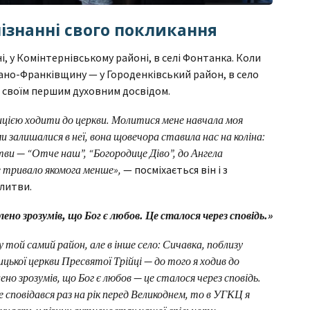
ізнанні свого покликання
 у Комінтернівському районі, в селі Фонтанка. Коли
Івано-Франківщину — у Городенківський район, в село
є своїм першим духовним досвідом.
ицією ходити до церкви. Молитися мене навчала моя
и залишалися в неї, вона щовечора ставила нас на коліна:
ви — “Отче наш”, “Богородице Діво”, до Ангела
е тривало якомога менше»,
— посміхається він і з
литви.
млено зрозумів, що Бог є любов. Це сталося через сповідь.»
у той самий район, але в інше село: Сичавка, поблизу
цької церкви Пресвятої Трійці — до того я ходив до
лено зрозумів, що Бог є любов — це сталося через сповідь.
 сповідався раз на рік перед Великоднем, то в УГКЦ я