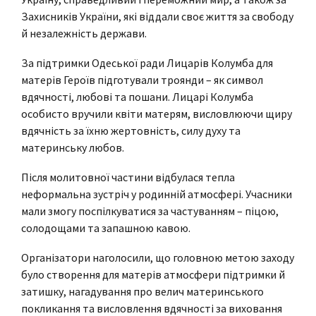
Захисників України, які віддали своє життя за свободу
й незалежність держави.
За підтримки Одеської ради Лицарів Колумба для
матерів Героїв підготували троянди – як символ
вдячності, любові та пошани. Лицарі Колумба
особисто вручили квіти матерям, висловлюючи щиру
вдячність за їхню жертовність, силу духу та
материнську любов.
Після молитовної частини відбулася тепла
неформальна зустріч у родинній атмосфері. Учасники
мали змогу поспілкуватися за частуванням – піцою,
солодощами та запашною кавою.
Організатори наголосили, що головною метою заходу
було створення для матерів атмосфери підтримки й
затишку, нагадування про велич материнського
покликання та висловлення вдячності за виховання