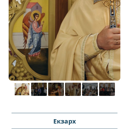
Екзарх