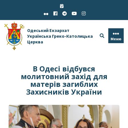
Skip
to
content
Одеський Екзархат
Українська Греко-Католицька
Меню
Церква
В Одесі відбувся
молитовний захід для
матерів загиблих
Захисників України