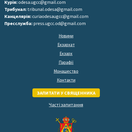
Курія:
odesa.ugcc@gmail.com
Трибунал:
tribunal.odesa@gmail.com
Канцелярія:
curiaodesaugcc@gmail.com
Пресслужба:
press.ugcc.od@gmail.com
Новини
Екзархат
Екзарх
Парафії
Монашество
Контакти
ЗАПИТАТИ У СВЯЩЕННИКА
Часті запитання