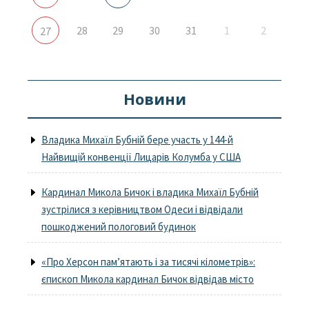
28
29
30
31
1
2
27
Новини
Владика Михаїл Бубній бере участь у 144-й
Найвищій конвенції Лицарів Колумба у США
Кардинал Микола Бичок і владика Михаїл Бубній
зустрілися з керівництвом Одеси і відвідали
пошкоджений пологовий будинок
«Про Херсон пам’ятають і за тисячі кілометрів»:
єпископ Микола кардинал Бичок відвідав місто