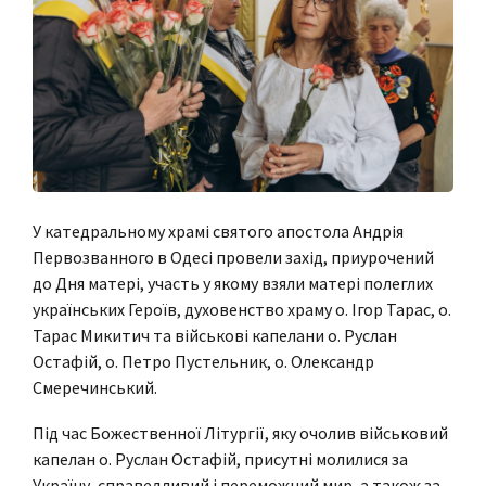
У катедральному храмі святого апостола Андрія
Первозванного в Одесі провели захід, приурочений
до Дня матері, участь у якому взяли матері полеглих
українських Героїв, духовенство храму о. Ігор Тарас, о.
Тарас Микитич та військові капелани о. Руслан
Остафій, о. Петро Пустельник, о. Олександр
Смеречинський.
Під час Божественної Літургії, яку очолив військовий
капелан о. Руслан Остафій, присутні молилися за
Україну, справедливий і переможний мир, а також за