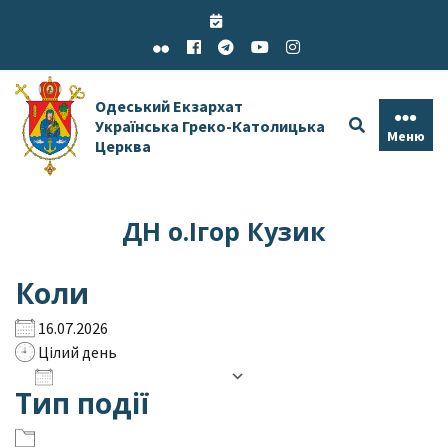
Skip
to
content
Одеський Екзархат
Українська Греко-Католицька
Меню
Церква
ДН о.Ігор Кузик
Коли
16.07.2026
Цілий день
Додати до календаря
Тип події
Завантаження ICS
Google Календар