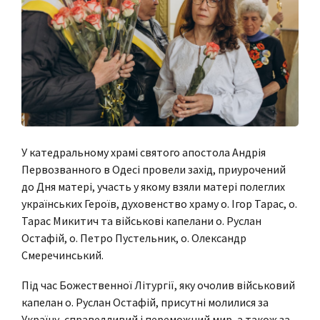
У катедральному храмі святого апостола Андрія
Первозванного в Одесі провели захід, приурочений
до Дня матері, участь у якому взяли матері полеглих
українських Героїв, духовенство храму о. Ігор Тарас, о.
Тарас Микитич та військові капелани о. Руслан
Остафій, о. Петро Пустельник, о. Олександр
Смеречинський.
Під час Божественної Літургії, яку очолив військовий
капелан о. Руслан Остафій, присутні молилися за
Україну, справедливий і переможний мир, а також за