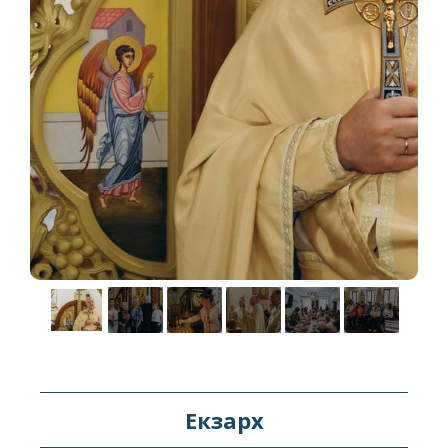
Екзарх