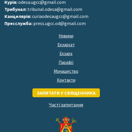
Курія:
odesa.ugcc@gmail.com
Трибунал:
tribunal.odesa@gmail.com
Канцелярія:
curiaodesaugcc@gmail.com
Пресслужба:
press.ugcc.od@gmail.com
Новини
Екзархат
Екзарх
Парафії
Монашество
Контакти
ЗАПИТАТИ У СВЯЩЕННИКА
Часті запитання