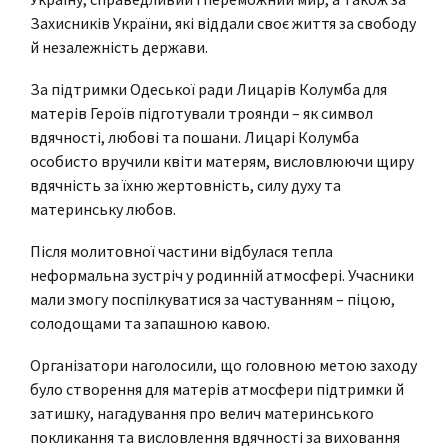
Захисників України, які віддали своє життя за свободу
й незалежність держави.
За підтримки Одеської ради Лицарів Колумба для
матерів Героїв підготували троянди – як символ
вдячності, любові та пошани. Лицарі Колумба
особисто вручили квіти матерям, висловлюючи щиру
вдячність за їхню жертовність, силу духу та
материнську любов.
Після молитовної частини відбулася тепла
неформальна зустріч у родинній атмосфері. Учасники
мали змогу поспілкуватися за частуванням – піцою,
солодощами та запашною кавою.
Організатори наголосили, що головною метою заходу
було створення для матерів атмосфери підтримки й
затишку, нагадування про велич материнського
покликання та висловлення вдячності за виховання