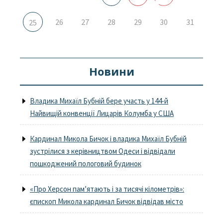
26
27
28
29
30
31
25
Новини
Владика Михаїл Бубній бере участь у 144-й
Найвищій конвенції Лицарів Колумба у США
Кардинал Микола Бичок і владика Михаїл Бубній
зустрілися з керівництвом Одеси і відвідали
пошкоджений пологовий будинок
«Про Херсон пам’ятають і за тисячі кілометрів»:
єпископ Микола кардинал Бичок відвідав місто