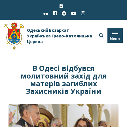
Skip
to
content
Одеський Екзархат
Українська Греко-Католицька
Меню
Церква
В Одесі відбувся
молитовний захід для
матерів загиблих
Захисників України