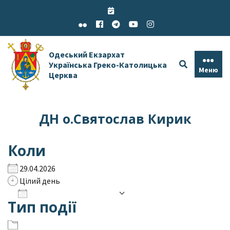
Skip
to
content
Одеський Екзархат
Українська Греко-Католицька
Меню
Церква
ДН о.Святослав Кирик
Коли
29.04.2026
Цілий день
Додати до календаря
Тип події
Завантаження ICS
Google Календар