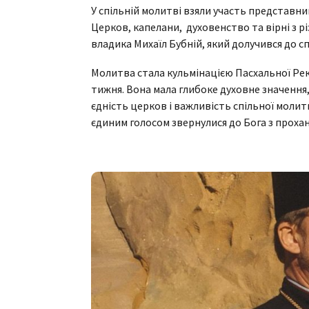
У спільній молитві взяли участь представни
Церков, капелани, духовенство та вірні з 
владика Михаїл Бубній, який долучився до сп
Молитва стала кульмінацією Пасхальної Рек
тижня. Вона мала глибоке духовне значення,
єдність церков і важливість спільної моли
єдиним голосом звернулися до Бога з прохан