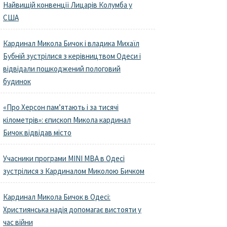
Найвищій конвенції Лицарів Колумба у
США
Кардинал Микола Бичок і владика Михаїл
Бубній зустрілися з керівництвом Одеси і
відвідали пошкоджений пологовий
будинок
«Про Херсон пам’ятають і за тисячі
кілометрів»: єпископ Микола кардинал
Бичок відвідав місто
Учасники програми MINI MBA в Одесі
зустрілися з Кардиналом Миколою Бичком
Кардинал Микола Бичок в Одесі:
Християнська надія допомагає вистояти у
час війни