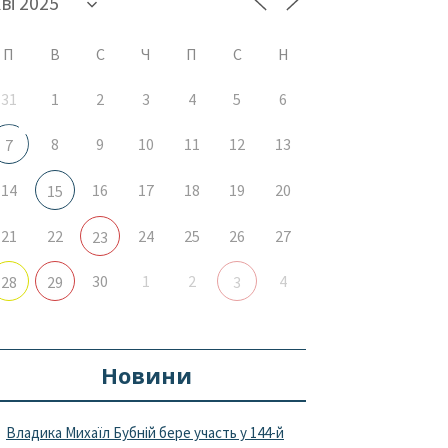
П
В
С
Ч
П
С
Н
31
1
2
3
4
5
6
8
9
10
11
12
13
7
14
16
17
18
19
20
15
21
22
24
25
26
27
23
30
1
2
4
28
29
3
Новини
Владика Михаїл Бубній бере участь у 144-й