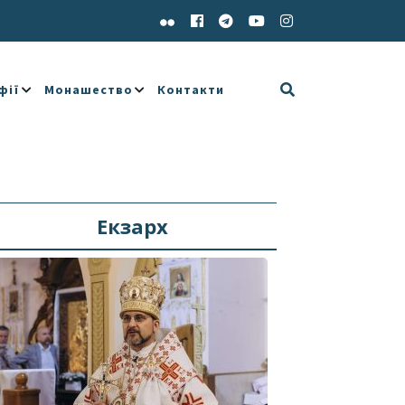
фії
Монашество
Контакти
Екзарх