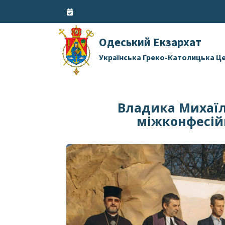
Skip
to
content
Одеський Екзархат
Українська Греко-Католицька Ц
Владика Михаїл 
міжконфесій