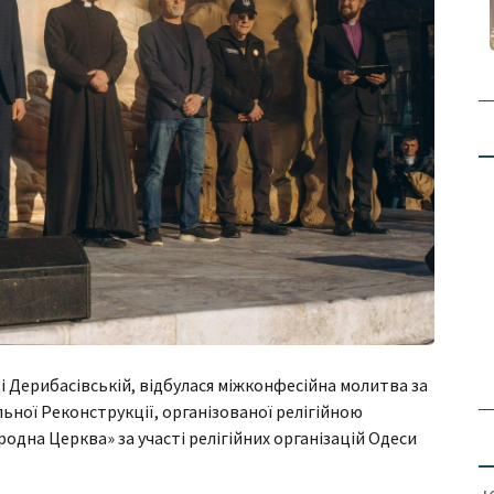
ці Дерибасівській, відбулася міжконфесійна молитва за
льної Реконструкції, організованої релігійною
одна Церква» за участі релігійних організацій Одеси