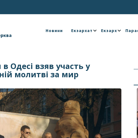
Новини
Екзархат
Екзарх
Пара
ерква
в Одесі взяв участь у
ній молитві за мир