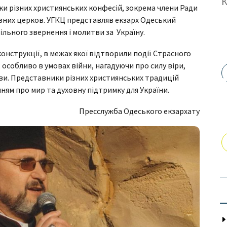
ки різних християнських конфесій, зокрема члени Ради
різних церков. УГКЦ представляв екзарх Одеський
ільного звернення і молитви за Україну.
онструкції, в межах якої відтворили події Страсного
 особливо в умовах війни, нагадуючи про силу віри,
тви. Представники різних християнських традицій
ням про мир та духовну підтримку для України.
Пресслужба Одеського екзархату