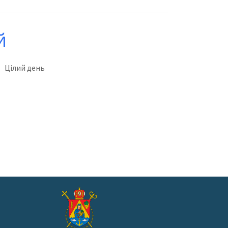
й
Цілий день