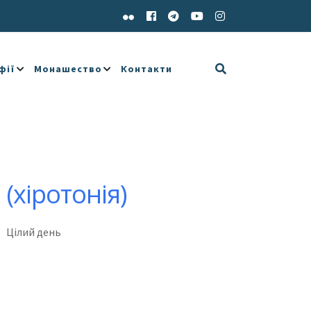
фії
Монашество
Контакти
(хіротонія)
Цілий день