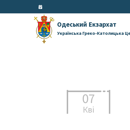
Skip
to
content
Одеський Екзархат
Українська Греко-Католицька Ц
07
Кві