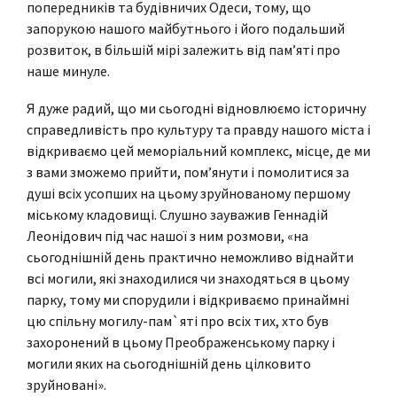
попередників та будівничих Одеси, тому, що
запорукою нашого майбутнього і його подальший
розвиток, в більшій мірі залежить від пам’яті про
наше минуле.
Я дуже радий, що ми сьогодні відновлюємо історичну
справедливість про культуру та правду нашого міста і
відкриваємо цей меморіальний комплекс, місце, де ми
з вами зможемо прийти, пом’янути і помолитися за
душі всіх усопших на цьому зруйнованому першому
міському кладовищі. Слушно зауважив Геннадій
Леонідович під час нашої з ним розмови, «на
сьогоднішній день практично неможливо віднайти
всі могили, які знаходилися чи знаходяться в цьому
парку, тому ми спорудили і відкриваємо принаймні
цю спільну могилу-пам`яті про всіх тих, хто був
захоронений в цьому Преображенському парку і
могили яких на сьогоднішній день цілковито
зруйновані».