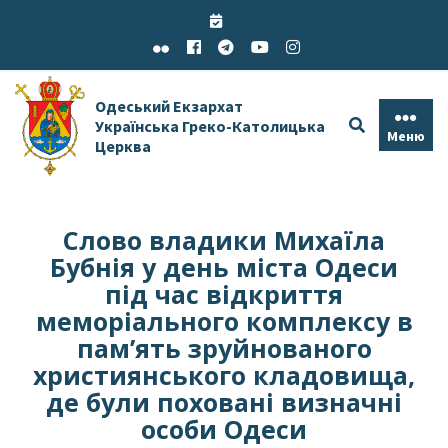
Skip
to
content
Одеський Екзархат
Українська Греко-Католицька
Меню
Церква
Слово владики Михаїла
Бубнія у день міста Одеси
під час відкриття
меморіального комплексу в
пам’ять зруйнованого
християнського кладовища,
де були поховані визначні
особи Одеси