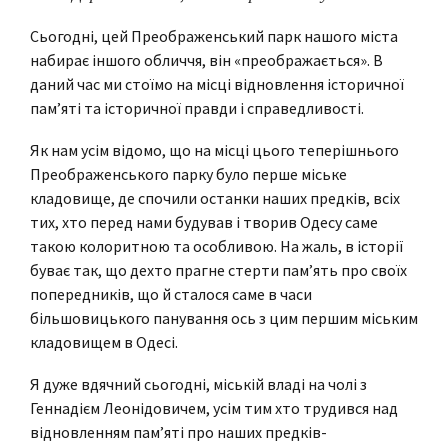
Сьогодні, цей Преображенський парк нашого міста
набирає іншого обличчя, він «преображається». В
даний час ми стоїмо на місці відновлення історичної
пам’яті та історичної правди і справедливості.
Як нам усім відомо, що на місці цього теперішнього
Преображенського парку було перше міське
кладовище, де спочили останки наших предків, всіх
тих, хто перед нами будував і творив Одесу саме
такою колоритною та особливою. На жаль, в історії
буває так, що дехто прагне стерти пам’ять про своїх
попередників, що й сталося саме в часи
більшовицького панування ось з цим першим міським
кладовищем в Одесі.
Я дуже вдячний сьогодні, міській владі на чолі з
Геннадієм Леонідовичем, усім тим хто трудився над
відновленням пам’яті про наших предків-