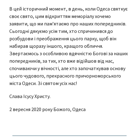
В цей історичний момент, в день, коли Одеса святкує
своє свято, цим відкриттям меморіалу хочемо
заявити, що ми пам’ятаємо про наших попередників.
Сьогодні дякуємо усім тим, хто спричинився до
розбудови і преображення цього парку, щоб він
набирав щоразу іншого, кращого обличчя.
Звертаємось з особливою вдячністю Богові за наших
попередників, за тих, хто вже відійшов від нас,
спочиваючи у вічності, але хто започаткував основу
цього чудового, прекрасного причорноморського
міста Одеси. Зі святом усіх нас!
Слава Ісусу Христу.
2 вересня 2020 року Божого, Одеса