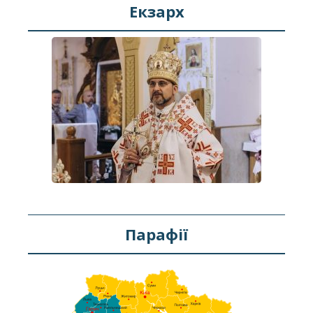
Екзарх
Парафії