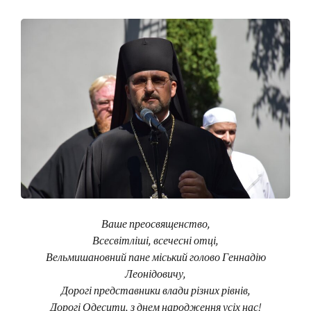
Ваше преосвященство,
Всесвітліші, всечесні отці,
Вельмишановний пане міський голово Геннадію
Леонідовичу,
Дорогі представники влади різних рівнів,
Дорогі Одесити, з днем народження усіх нас!