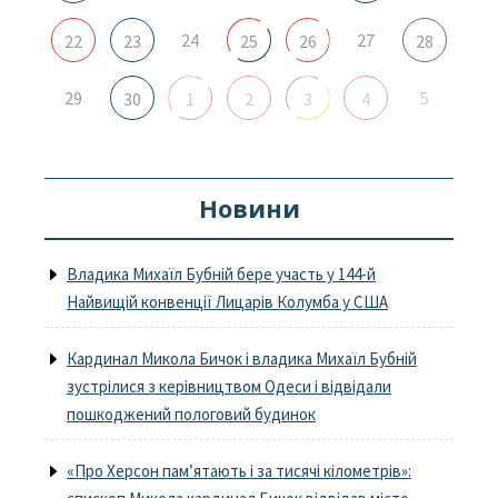
24
27
22
23
25
26
28
29
5
30
1
2
3
4
Новини
Владика Михаїл Бубній бере участь у 144-й
Найвищій конвенції Лицарів Колумба у США
Кардинал Микола Бичок і владика Михаїл Бубній
зустрілися з керівництвом Одеси і відвідали
пошкоджений пологовий будинок
«Про Херсон пам’ятають і за тисячі кілометрів»: