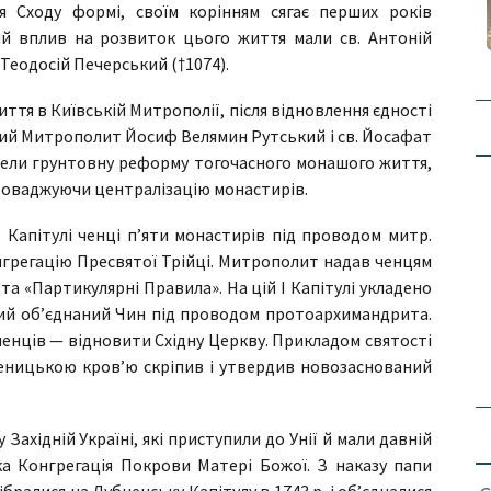
я Сходу формі, своїм корінням сягає перших років
ший вплив на розвиток цього життя мали св. Антоній
 Теодосій Печерський (†1074).
ття в Київській Митрополії, після відновлення єдності
ий Митрополит Йосиф Велямин Рутський і св. Йосафат
ровели грунтовну реформу тогочасного монашого життя,
проваджуючи централізацію монастирів.
 І Капітулі ченці п’яти монастирів під проводом митр.
онгрегацію Пресвятої Трійці. Митрополит надав ченцям
 та «Партикулярні Правила». На цій І Капітулі укладено
вий об’єднаний Чин під проводом протоархимандрита.
ченців — відновити Східну Церкву. Прикладом святості
ученицькою кров’ю скріпив і утвердив новозаснований
 Західній Україні, які приступили до Унії й мали давній
ка Конгрегація Покрови Матері Божої. З наказу папи
ібралися на Дубненську Капітулу в 1743 р. і об’єдналися