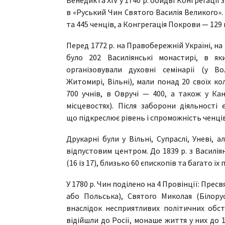
в «Руський Чин Святого Василія Великого».
та 445 ченців, а Конгрегація Покрови — 129 
Перед 1772 р. на Правобережній Україні, на 
було 202 Василіянські монастирі, в як
організовували духовні семінарії (у В
Житомирі, Вільні), мали понад 20 своїх кол
700 учнів, в Овручі — 400, а також у Ка
місцевостях). Після заборони діяльності 
що підкреслює рівень і спроможність ченців
Друкарні були у Вільні, Супраслі, Уневі,
відпустовим центром. До 1839 р. з Василі
(16 із 17), близько 60 єпископів та багато їх 
У 1780 р. Чин поділено на 4 Провінції: Прес
або Польська), Святого Миколая (Білору
внаслідок несприятливих політичних обст
відійшли до Росії, монаше життя у них до 1