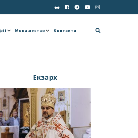
фії
Монашество
Контакти
Екзарх