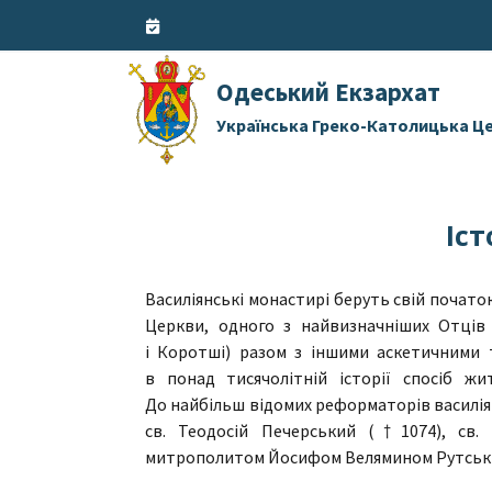
Skip
to
content
Одеський Екзархат
Українська Греко-Католицька Ц
Іст
Василіянські монастирі беруть свій початок 
Церкви, одного з найвизначніших Отців
і Коротші) разом з іншими аскетичними 
в понад тисячолітній історії спосіб жи
До найбільш відомих реформаторів василіян
св. Теодосій Печерський (†1074), св.
митрополитом Йосифом Велямином Рутським