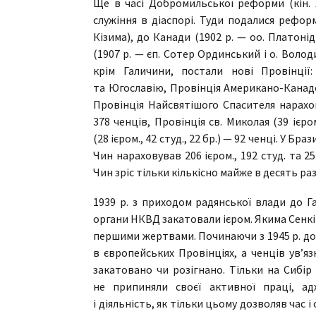
Ще в часі Добромильської реформи (кін. 
служіння в діаспорі. Туди подалися реформ
Кізима), до Канади (1902 р. — оо. Платоні
(1907 р. — єп. Сотер Ординський і о. Володи
крім Галичини, постали нові Провінції
та Югославію, Провінція Американо-Канадсь
Провінція Найсвятішого Спасителя нарахов
378 ченців, Провінція св. Миколая (39 ієро
(28 ієром., 42 студ., 22 бр.) — 92 ченці. У Бр
Чин нараховував 206 ієром., 192 студ. та 25
Чин зріс тільки кількісно майже в десять раз
1939 р. з приходом радянської влади до Г
органи НКВД закатовали ієром. Якима Сенкі
першими жертвами. Починаючи з 1945 р. до 1
в європейських Провінціях, а ченців ув’я
закатовано чи розігнано. Тільки на Сибір 
не припиняли своєї активної праці, а
і діяльність, як тільки цьому дозволяв час 