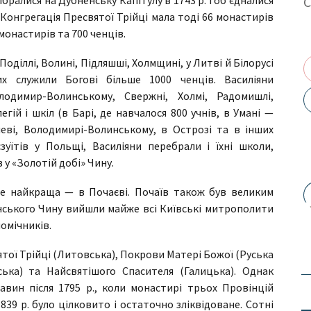
 Конгрегація Пресвятої Трійці мала тоді 66 монастирів
монастирів та 700 ченців.
Поділлі, Волині, Підляшші, Холмщині, у Литві й Білорусі
их служили Богові більше 1000 ченців. Василіяни
олодимир-Волинському, Свержні, Холмі, Радомишлі,
егій і шкіл (в Барі, де навчалося 800 учнів, в Умані —
неві, Володимирі-Волинському, в Острозі та в інших
єзуїтів у Польщі, Василіяни перебрали і їхні школи,
 у «Золотій добі» Чину.
 але найкраща — в Почаєві. Почаїв також був великим
янського Чину вийшли майже всі Київські митрополити
помічників.
вятої Трійці (Литовська), Покрови Матері Божої (Руська
ська) та Найсвятішого Спасителя (Галицька). Однак
авин після 1795 р., коли монастирі трьох Провінцій
839 р. було цілковито і остаточно зліквідоване. Сотні