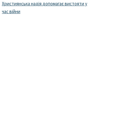
Християнська надія допомагає вистояти у
час війни