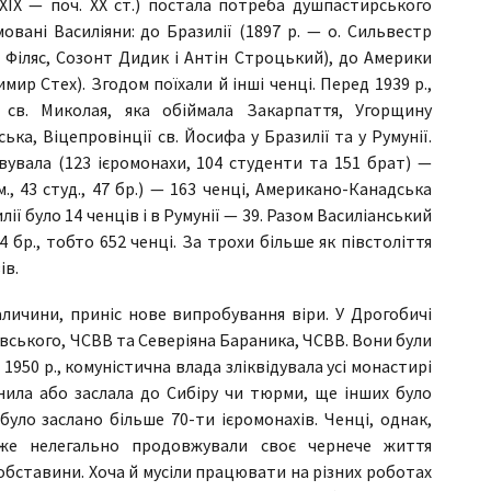
XIX — поч. XX ст.) постала потреба душпастирського
овані Василіяни: до Бразилії (1897 р. — о. Сильвестр
д Філяс, Созонт Дидик і Антін Строцький), до Америки
мир Стех). Згодом поїхали й інші ченці. Перед 1939 р.,
: св. Миколая, яка обіймала Закарпаття, Угорщину
ка, Віцепровінції св. Йосифа у Бразилії та у Румунії.
увала (123 ієромонахи, 104 студенти та 151 брат) —
м., 43 студ., 47 бр.) — 163 ченці, Американо-Канадська
азилії було 14 ченців і в Румунії — 39. Разом Василіанський
4 бр., тобто 652 ченці. За трохи більше як півстоліття
ів.
аличини, приніс нове випробування віри. У Дрогобичі
вського, ЧСВВ та Северіяна Бараника, ЧСВВ. Вони були
950 р., комуністична влада зліквідувала усі монастирі
знила або заслала до Сибіру чи тюрми, ще інших було
було заслано більше 70-ти ієромонахів. Ченці, однак,
дже нелегально продовжували своє чернече життя
і обставини. Хоча й мусіли працювати на різних роботах