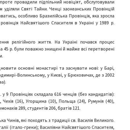
проте провадили підпільний новіціят, обслуговували
м уділяли Святі Тайни. Ченці заокеанських Провінцій
ватись, особливо Бразилійська Провінція, яка зросла
 Провінція Найсвятішого Спасителя в Україні у 1989 р.
ення релігійного життя. На Україні почався процес
за 45 р. були поважно знищені й майже всі перетворені
и.
новити основні монастирі та заснувати нові: у Барі,
одимирі-Волинському, у Києві, у Брюховичах, де з 2002
а).
 у 9 Провінціях складала 616 ченців (без кандидатів):
, Чехія (16), Угорщина (10), Польща (24), Румунія (40),
омонахів 289, студентів 206, братів 121.
ка Чинів, які походять з традиції св. Василія Великого.
алії (італо-греки); Василіяни Найсвятішого Спасителя,