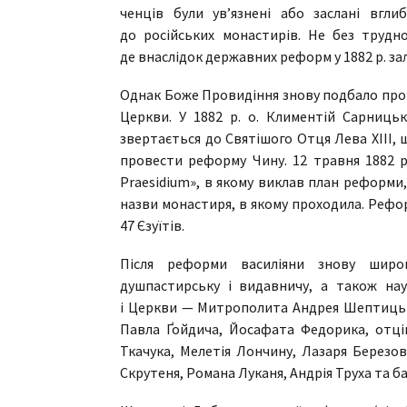
ченців були ув’язнені або заслані вгли
до російських монастирів. Не без трудно
де внаслідок державних реформ у 1882 р. за
Однак Боже Провидіння знову подбало про 
Церкви. У 1882 р. о. Климентій Сарницьк
звертається до Святішого Отця Лева XIII,
провести реформу Чину. 12 травня 1882 р.
Praesidium», в якому виклав план реформи
назви монастиря, в якому проходила. Рефо
47 Єзуїтів.
Після реформи василіяни знову широко
душпастирську і видавничу, а також на
і Церкви — Митрополита Андрея Шептицьк
Павла Ґойдича, Йосафата Федорика, отців
Ткачука, Мелетія Лончину, Лазаря Березо
Скрутеня, Романа Луканя, Андрія Труха та б