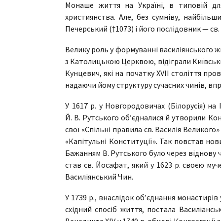
Монаше життя на Україні, в типовій дл
християнства. Але, без сумніву, найбіль
Печерський (†1073) i його послідовник — св.
Велику роль у формуванні василіянського жи
з Католицькою Церквою, відіграли Київськ
Кунцевич, які на початку XVII століття п
надаючи йому структуру сучасних чинів, в
У 1617 р. у Новгородовичах (Білорусія) на
Й. В. Рутського об’єдналися й утворили К
свої «Спільні правила св. Василія Великого»
«Капітульні Конституції». Так повстав но
Бажанням В. Рутського було через віднову 
став св. Йосафат, який у 1623 р. своєю м
Василіянський Чин.
У 1739 р., внаслідок об’єднання монастирів у
східний спосіб життя, постала Василіансь
Венедикта ХІV у 1740 р. обидві Конгрегації з