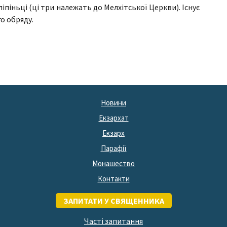
ліпіньці (ці три належать до Мелхітської Церкви). Існує
о обряду.
Новини
Екзархат
Екзарх
Парафії
Монашество
Контакти
ЗАПИТАТИ У СВЯЩЕННИКА
Часті запитання