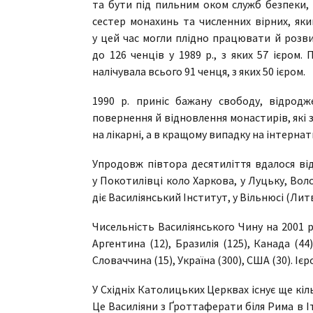
та бути під пильним оком служб безпеки, 
сестер монахинь та численних вірних, яки
у цей час могли плідно працювати й розви
до 126 ченців у 1989 р., з яких 57 ієром.
налічувала всього 91 ченця, з яких 50 ієром.
1990 р. приніс бажану свободу, відродж
повернення й відновлення монастирів, які 
на лікарні, а в кращому випадку на інтернат
Упродовж півтора десятиліття вдалося від
у Покотилівці коло Харкова, у Луцьку, Вол
діє Василіянський Інститут, у Вільнюсі (Литв
Чисельність Василіянського Чину на 2001 р.
Аргентина (12), Бразилія (125), Канада (44)
Словаччина (15), Україна (300), США (30). Ієр
У Східніх Католицьких Церквах існує ще кіль
Це Василіяни з Ґроттаферати біля Рима в Іт