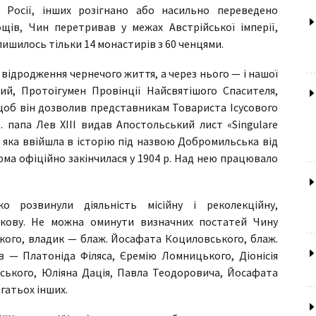
б Росії, інших розігнано або насильно переведено
щів, Чин перетривав у межах Австрійської імперії,
лишилось тільки 14 монастирів з 60 ченцями.
відродження чернечого життя, а через нього — і нашої
ий, Протоігумен Провінції Найсвятішого Спасителя,
 щоб він дозволив представникам Товариста Ісусового
 папа Лев ХІІІ видав Апостольський лист «Singulare
, яка ввійшла в історію під назвою Добромильська від
рма офіційно закінчилася у 1904 р. Над нею працювало
 розвинули діяльність місійну і реколекційну,
укову. Не можна оминути визначних постатей Чину
ого, владик — блаж. Йосафата Коциловського, блаж.
 — Платоніда Філяса, Єремію Ломницького, Діонісія
вського, Юліяна Дація, Павла Теодоровича, Йосафата
агатьох інших.