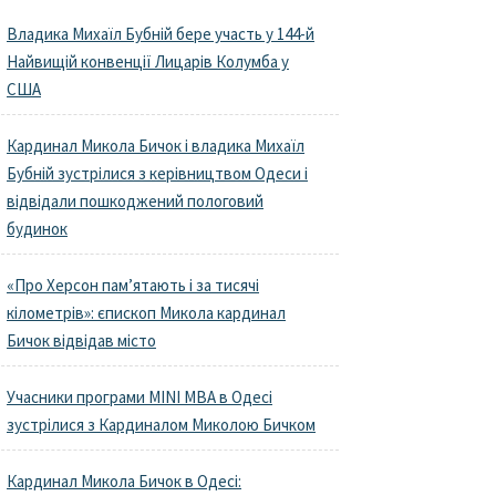
Владика Михаїл Бубній бере участь у 144-й
Найвищій конвенції Лицарів Колумба у
США
Кардинал Микола Бичок і владика Михаїл
Бубній зустрілися з керівництвом Одеси і
відвідали пошкоджений пологовий
будинок
«Про Херсон пам’ятають і за тисячі
кілометрів»: єпископ Микола кардинал
Бичок відвідав місто
Учасники програми MINI MBA в Одесі
зустрілися з Кардиналом Миколою Бичком
Кардинал Микола Бичок в Одесі: