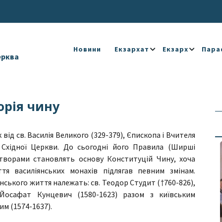
Новини
Екзархат
Екзарх
Пара
ерква
орія чину
від св. Василія Великого (329-379), Єпископа і Вчителя
 Східної Церкви. До сьогодні його Правила (Ширші
творами становлять основу Конституцій Чину, хочa
ття василіянських монахів підлягав певним змінам.
ського життя належать: св. Теодор Студит (†760-826),
 Йосафат Кунцевич (1580-1623) разом з київським
 (1574-1637).