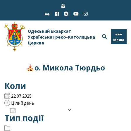
Skip
to
content
Одеський Екзархат
Українська Греко-Католицька
Меню
Церква
о. Микола Тюрдьо
Коли
22.07.2025
Цілий день
Додати до календаря
Тип події
Завантаження ICS
Google Календар