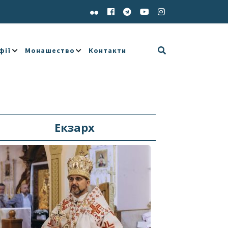
фії
Монашество
Контакти
Екзарх