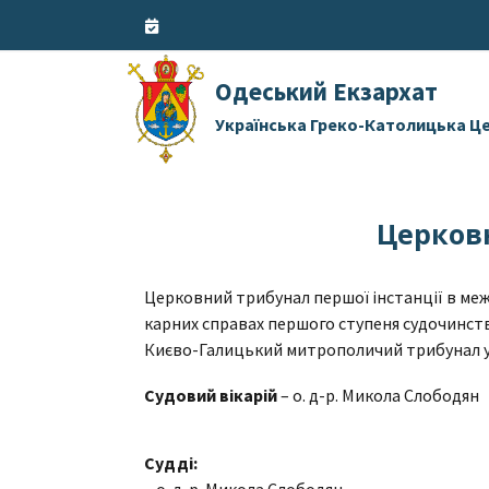
Skip
to
content
Одеський Екзархат
Українська Греко-Католицька Ц
Церков
Церковний трибунал першої інстанції в меж
карних справах першого ступеня судочинств
Києво-Галицький митрополичий трибунал у 
Судовий вікарій
– о. д-р. Микола Слободян
Судді:
– о. д-р. Микола Слободян