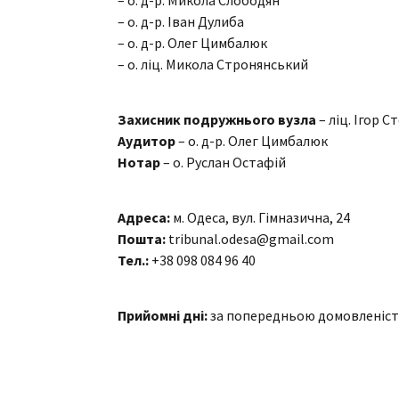
– о. д-р. Іван Дулиба
– о. д-р. Олег Цимбалюк
– о. ліц. Микола Стронянський
Захисник подружнього вузла
– ліц. Ігор С
Аудитор
– о. д-р. Олег Цимбалюк
Нотар
– о. Руслан Остафій
Адреса:
м. Одеса, вул. Гімназична, 24
Пошта:
tribunal.odesa@gmail.com
Тел.:
+38 098 084 96 40
Прийомні дні:
за попередньою домовленіст