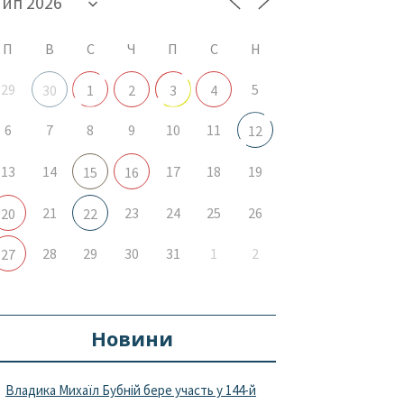
П
В
С
Ч
П
С
Н
29
5
30
1
2
3
4
6
7
8
9
10
11
12
13
14
17
18
19
15
16
21
23
24
25
26
20
22
28
29
30
31
1
2
27
Новини
Владика Михаїл Бубній бере участь у 144-й