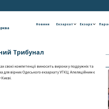
Новини
Екзархат
Екзарх
Пара
ерква
ний Трибунал
ах своєї компетенції виносить вироки у подружніх та
а для вірних Одеського екзархату УГКЦ. Апеляційним є
Києві.