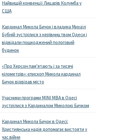
Найвищій конвенції Лицарів Колумба у
США
Кардинал Микола Бичок і владика Михаїл
Бубній зустрілися з керівництвом Одеси і
відвідали пошкоджений пологовий
будинок
«Про Херсон пам’ятають і за тисячі
кілометрів»: єпископ Микола кардинал
Бичок відвідав місто
Учасники програми MINI MBA в Одесі
зустрілися з Кардиналом Миколою Бичком
Кардинал Микола Бичок в Одесі:
Християнська надія допомагає вистояти у
час війни