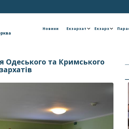
Новини
Екзархат
Екзарх
Пара
ерква
я Одеського та Кримського
зархатів