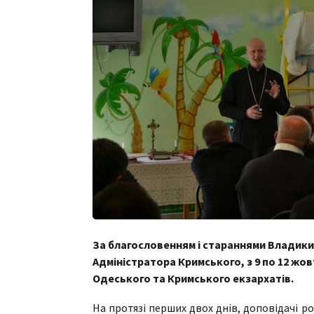
За благословенням і стараннями Владики 
Адміністратора Кримського, з 9 по 12 жо
Одеського та Кримського екзархатів.
На протязі перших двох днів, доповідачі р