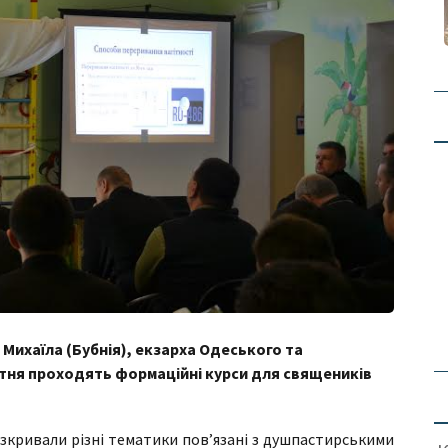
Михаїла (Бубнія), екзарха Одеського та
втня проходять формаційні курси для священиків
озкривали різні тематики пов’язані з душпастирськими