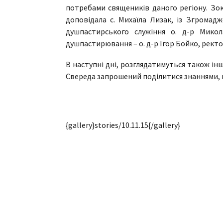
потребами священиків даного регіону. Зок
доповідала с. Михаїла Лизак, із Згромад
душпастирського служіння о. д-р Мико
душпастирювання – о. д-р Ігор Бойко, ректо
В наступні дні, розглядатимуться також ін
Свереда запрошений поділитися знаннями, 
{gallery}stories/10.11.15{/gallery}