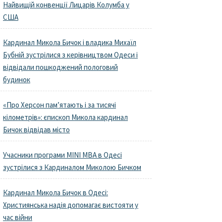
Найвищій конвенції Лицарів Колумба у
США
Кардинал Микола Бичок і владика Михаїл
Бубній зустрілися з керівництвом Одеси і
відвідали пошкоджений пологовий
будинок
«Про Херсон пам’ятають і за тисячі
кілометрів»: єпископ Микола кардинал
Бичок відвідав місто
Учасники програми MINI MBA в Одесі
зустрілися з Кардиналом Миколою Бичком
Кардинал Микола Бичок в Одесі:
Християнська надія допомагає вистояти у
час війни