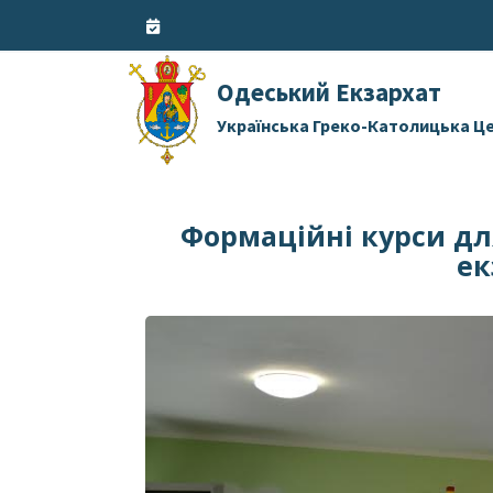
Skip
to
content
Одеський Екзархат
Українська Греко-Католицька Ц
Формаційні курси дл
ек