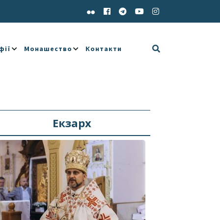
фії
Монашество
Контакти
Екзарх