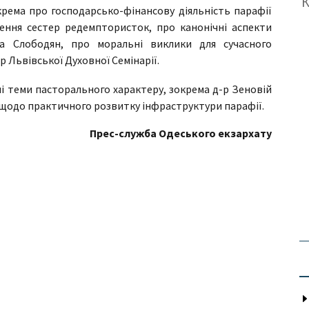
рема про господарсько-фінансову діяльність парафії
ження сестер редемптористок, про канонічні аспекти
ла Слободян, про моральні виклики для сучасного
р Львівської Духовної Семінарії.
ші теми пасторального характеру, зокрема д-р Зеновій
щодо практичного розвитку інфраструктури парафії.
Прес-служба Одеського екзархату