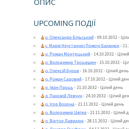
ОПИС
UPCOMING ПОДІЇ
о. Олександр Більський
- 09.10.2032 - Ці
с. Марія Неустанної Помочі Баланюк
- 11
о. Роман Монтецький
- 14.10.2032 - Ціли
о. Володимир Троцишин
- 15.10.2032 - Ц
о. Олексій Буров
- 16.10.2032 - Цілий день
о. Роман Садовий
- 17.10.2032 - Цілий де
о. Іван Проць
- 21.10.2032 - Цілий день
д. Пахомій Левчун
- 24.10.2032 - Цілий де
о. Ігор Ворона
- 21.11.2032 - Цілий день
о. Володимир Цяпка
- 21.11.2032 - Цілий 
о. Віктор Давидюк
- 28.11.2032 - Цілий д
о. Дмитро Онуфрик
- 04.12.2032 - Цілий 