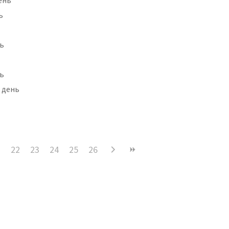
ь
нь
ь
нь
й день
1
22
23
24
25
26