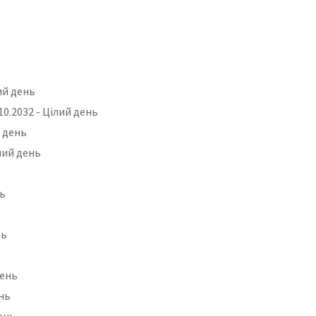
лий день
.10.2032 - Цілий день
й день
ілий день
нь
нь
день
ень
день