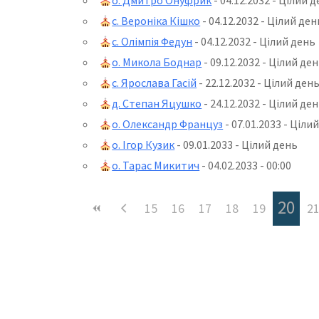
с. Вероніка Кішко
- 04.12.2032 - Цілий ден
с. Олімпія Федун
- 04.12.2032 - Цілий день
о. Микола Боднар
- 09.12.2032 - Цілий де
с. Ярослава Гасій
- 22.12.2032 - Цілий ден
д. Степан Яцушко
- 24.12.2032 - Цілий де
о. Олександр Француз
- 07.01.2033 - Ціли
о. Ігор Кузик
- 09.01.2033 - Цілий день
о. Тарас Микитич
- 04.02.2033 - 00:00
20
15
16
17
18
19
2