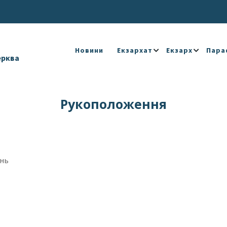
Новини
Екзархат
Екзарх
Пара
ерква
Рукоположення
ень