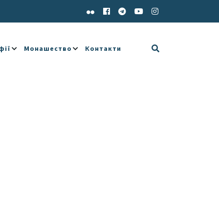
фії
Монашество
Контакти