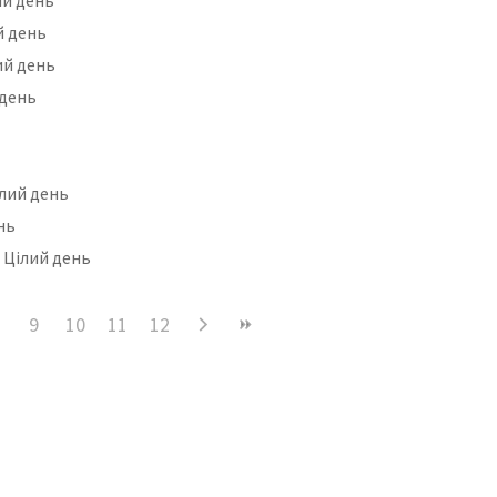
ий день
лий день
 день
ілий день
ень
- Цілий день
9
10
11
12