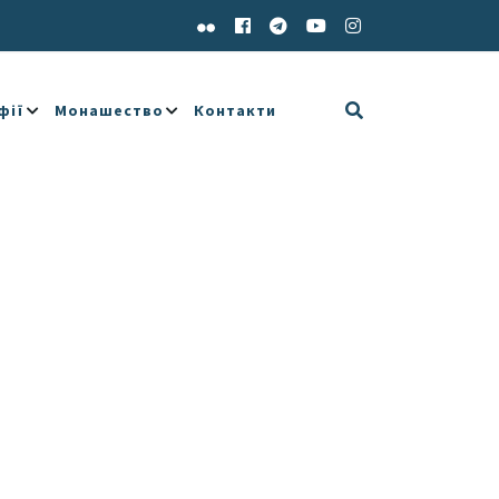
фії
Монашество
Контакти