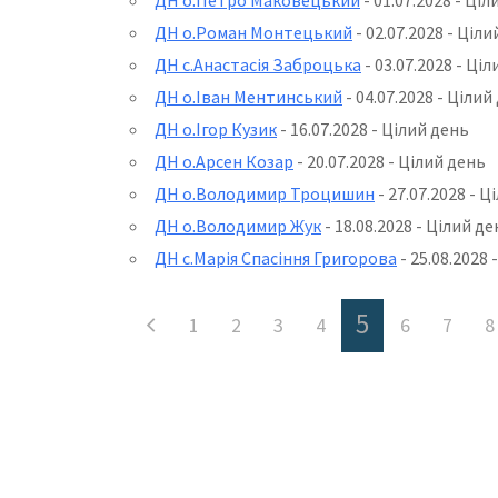
ДН о.Роман Монтецький
- 02.07.2028 - Ціл
ДН с.Анастасія Заброцька
- 03.07.2028 - Ці
ДН о.Іван Ментинський
- 04.07.2028 - Цілий
ДН о.Ігор Кузик
- 16.07.2028 - Цілий день
ДН о.Арсен Козар
- 20.07.2028 - Цілий день
ДН о.Володимир Троцишин
- 27.07.2028 - Ц
ДН о.Володимир Жук
- 18.08.2028 - Цілий д
ДН с.Марія Спасіння Григорова
- 25.08.2028 
5
1
2
3
4
6
7
8