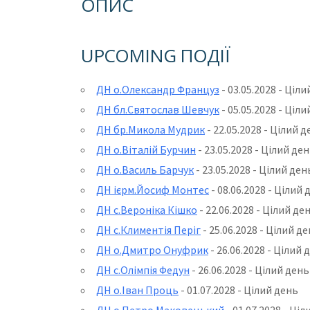
ОПИС
UPCOMING ПОДІЇ
ДН о.Олександр Француз
- 03.05.2028 - Ціл
ДН бл.Святослав Шевчук
- 05.05.2028 - Ціл
ДН бр.Микола Мудрик
- 22.05.2028 - Цілий 
ДН о.Віталій Бурчин
- 23.05.2028 - Цілий де
ДН о.Василь Барчук
- 23.05.2028 - Цілий ден
ДН ієрм.Йосиф Монтес
- 08.06.2028 - Цілий 
ДН с.Вероніка Кішко
- 22.06.2028 - Цілий де
ДН с.Климентія Періг
- 25.06.2028 - Цілий д
ДН о.Дмитро Онуфрик
- 26.06.2028 - Цілий 
ДН с.Олімпія Федун
- 26.06.2028 - Цілий день
ДН о.Іван Проць
- 01.07.2028 - Цілий день
ДН о.Петро Маковецький
- 01.07.2028 - Ці