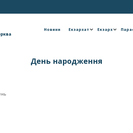
Новини
Екзархат
Екзарх
Пара
ерква
День народження
день