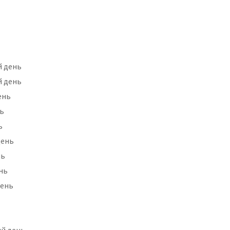
ий день
ий день
день
нь
ь
день
нь
ень
день
лий день