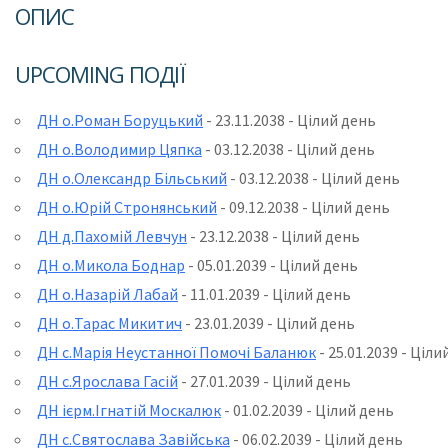
ОПИС
UPCOMING ПОДІЇ
ДН о.Роман Боруцький
- 23.11.2038 - Цілий день
ДН о.Володимир Цяпка
- 03.12.2038 - Цілий день
ДН о.Олександр Більський
- 03.12.2038 - Цілий день
ДН о.Юрій Стронянський
- 09.12.2038 - Цілий день
ДН д.Пахомій Левчун
- 23.12.2038 - Цілий день
ДН о.Микола Боднар
- 05.01.2039 - Цілий день
ДН о.Назарій Лабай
- 11.01.2039 - Цілий день
ДН о.Тарас Микитич
- 23.01.2039 - Цілий день
ДН с.Марія Неустанної Помочі Баланюк
- 25.01.2039 - Ціли
ДН с.Ярослава Гасій
- 27.01.2039 - Цілий день
ДН ієрм.Ігнатій Москалюк
- 01.02.2039 - Цілий день
ДН с.Святослава Завійська
- 06.02.2039 - Цілий день