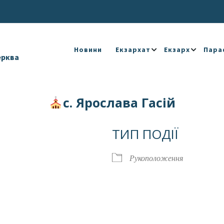
Новини
Екзархат
Екзарх
Пара
ерква
с. Ярослава Гасій
ТИП ПОДІЇ
Рукоположення
Календар
iCalendar
Offic