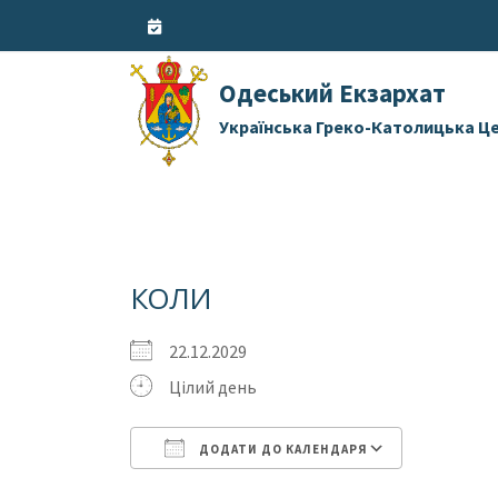
Skip
to
content
Одеський Екзархат
Українська Греко-Католицька Ц
КОЛИ
22.12.2029
Цілий день
ДОДАТИ ДО КАЛЕНДАРЯ
Завантаження ICS
Google 