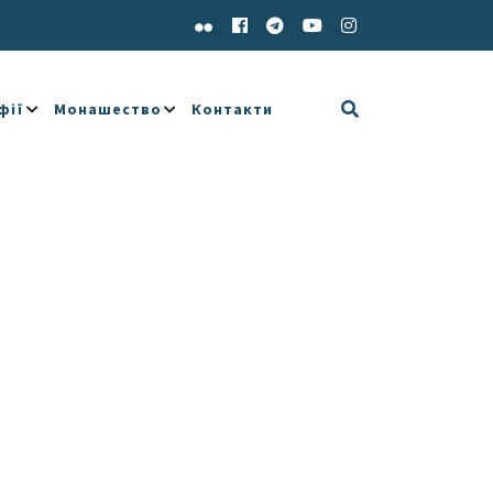
фії
Монашество
Контакти
e 365
Outlook Live