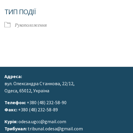
Завантаження ICS
Google Календар
ТИП ПОДІЇ
Рукоположення
Адреса:
вул. Олександра Станкова, 22/12,
Одеса, 65012, Україна
Телефон:
+380 (48) 232-58-90
Факс:
+380 (48) 232-58-89
Курія:
odesa.ugcc@gmail.com
Трибунал:
tribunal.odesa@gmail.com