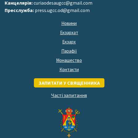
Канцелярія:
curiaodesaugcc@gmail.com
Пресслужба:
press.ugcc.od@gmail.com
Новини
Екзархат
Екзарх
Парафії
Монашество
Контакти
ЗАПИТАТИ У СВЯЩЕННИКА
Часті запитання