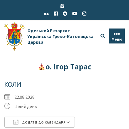
Skip
to
content
Одеський Екзархат
Українська Греко-Католицька
Меню
Церква
о. Ігор Тарас
КОЛИ
22.08.2028
Цілий день
ДОДАТИ ДО КАЛЕНДАРЯ