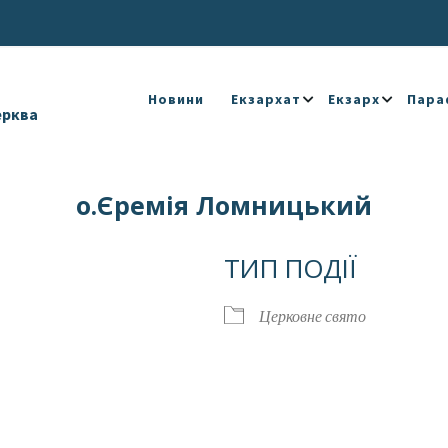
Новини
Екзархат
Екзарх
Пара
ерква
о.Єремія Ломницький
ТИП ПОДІЇ
Церковне свято
Календар
iCalendar
Offic