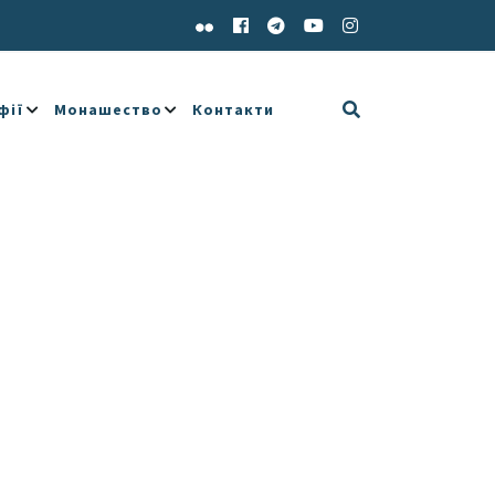
фії
Монашество
Контакти
e 365
Outlook Live