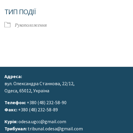
Завантаження ICS
Google Календар
ТИП ПОДІЇ
Рукоположення
Адреса:
вул. Олександра Станкова, 22/12,
Одеса, 65012, Україна
Телефон:
+380 (48) 232-58-90
Факс:
+380 (48) 232-58-89
Курія:
odesa.ugcc@gmail.com
Трибунал:
tribunal.odesa@gmail.com