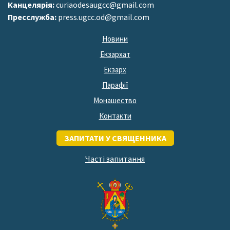
Канцелярія:
curiaodesaugcc@gmail.com
Пресслужба:
press.ugcc.od@gmail.com
Новини
Екзархат
Екзарх
Парафії
Монашество
Контакти
ЗАПИТАТИ У СВЯЩЕННИКА
Часті запитання