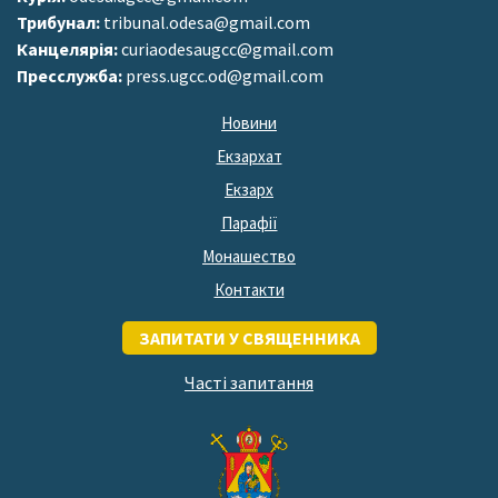
Трибунал:
tribunal.odesa@gmail.com
Канцелярія:
curiaodesaugcc@gmail.com
Пресслужба:
press.ugcc.od@gmail.com
Новини
Екзархат
Екзарх
Парафії
Монашество
Контакти
ЗАПИТАТИ У СВЯЩЕННИКА
Часті запитання