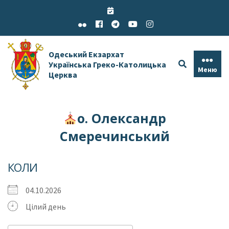
Skip
to
content
Одеський Екзархат
Українська Греко-Католицька
Меню
Церква
о. Олександр
Смеречинський
КОЛИ
04.10.2026
Цілий день