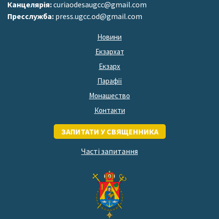
Канцелярія:
curiaodesaugcc@gmail.com
Пресслужба:
press.ugcc.od@gmail.com
Новини
Екзархат
Екзарх
Парафії
Монашество
Контакти
ЗАПИТАТИ У СВЯЩЕННИКА
Часті запитання