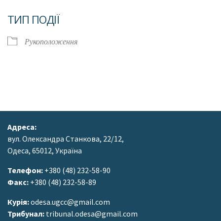
Завантаження ICS
Google Календар
ТИП ПОДІЇ
Рукоположення
Адреса:
вул. Олександра Станкова, 22/12,
Одеса, 65012, Україна
Телефон:
+380 (48) 232-58-90
Факс:
+380 (48) 232-58-89
Курія:
odesa.ugcc@gmail.com
Трибунал:
tribunal.odesa@gmail.com