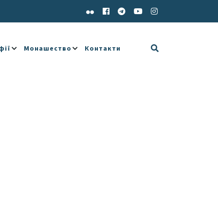
фії
Монашество
Контакти
e 365
Outlook Live