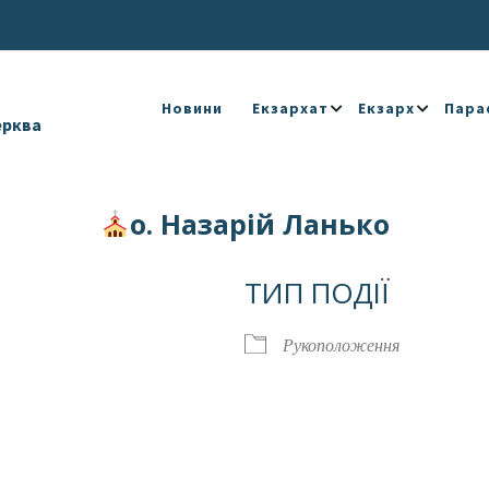
Новини
Екзархат
Екзарх
Пара
ерква
о. Назарій Ланько
ТИП ПОДІЇ
Рукоположення
Календар
iCalendar
Offic