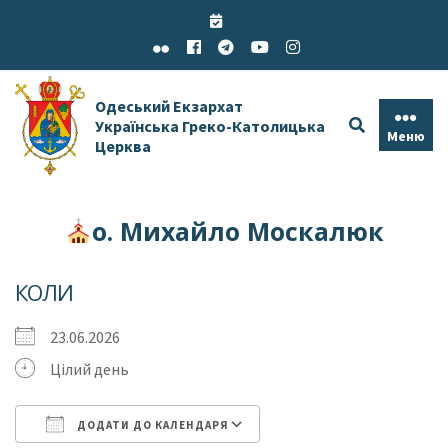
Skip
to
content
Одеський Екзархат
Українська Греко-Католицька
Меню
Церква
о. Михайло Москалюк
КОЛИ
23.06.2026
Цілий день
ДОДАТИ ДО КАЛЕНДАРЯ