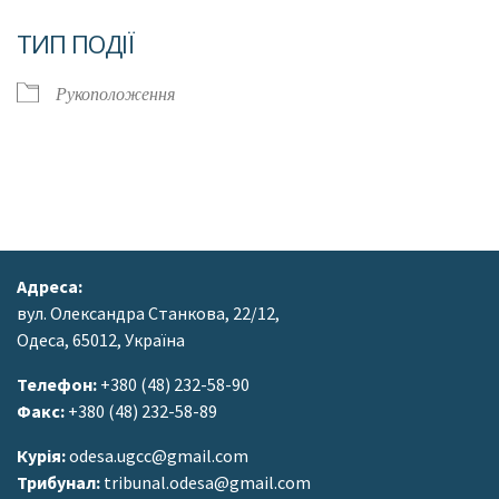
Завантаження ICS
Google Календар
ТИП ПОДІЇ
Рукоположення
Адреса:
вул. Олександра Станкова, 22/12,
Одеса, 65012, Україна
Телефон:
+380 (48) 232-58-90
Факс:
+380 (48) 232-58-89
Курія:
odesa.ugcc@gmail.com
Трибунал:
tribunal.odesa@gmail.com