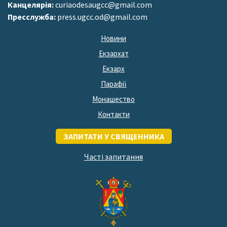
Канцелярія:
curiaodesaugcc@gmail.com
Пресслужба:
press.ugcc.od@gmail.com
Новини
Екзархат
Екзарх
Парафії
Монашество
Контакти
ЗАПИТАТИ У СВЯЩЕННИКА
Часті запитання