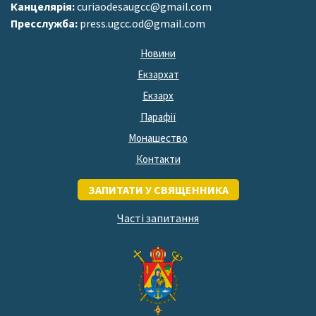
Канцелярія:
curiaodesaugcc@gmail.com
Пресслужба:
press.ugcc.od@gmail.com
Новини
Екзархат
Екзарх
Парафії
Монашество
Контакти
ЗАПИТАТИ У СВЯЩЕННИКА
Часті запитання