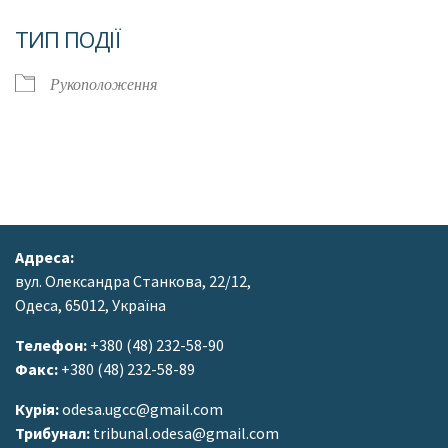
Завантаження ICS
Google Календар
ТИП ПОДІЇ
Рукоположення
Адреса:
вул. Олександра Станкова, 22/12,
Одеса, 65012, Україна
Телефон:
+380 (48) 232-58-90
Факс:
+380 (48) 232-58-89
Курія:
odesa.ugcc@gmail.com
Трибунал:
tribunal.odesa@gmail.com