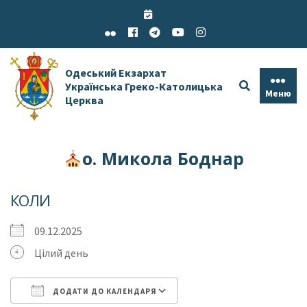
Skip
to
content
Одеський Екзархат
Українська Греко-Католицька
Меню
Церква
о. Микола Боднар
КОЛИ
09.12.2025
Цілий день
ДОДАТИ ДО КАЛЕНДАРЯ