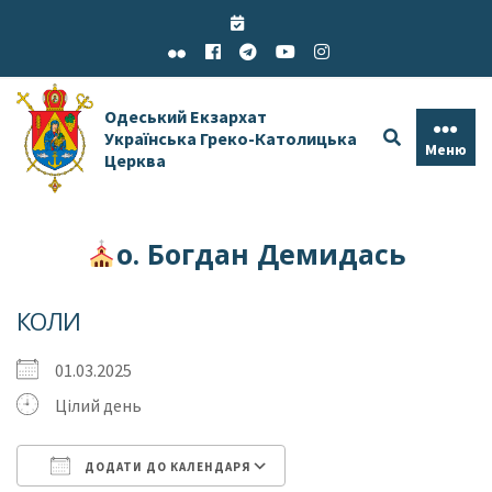
Skip
to
content
Одеський Екзархат
Українська Греко-Католицька
Меню
Церква
о. Богдан Демидась
КОЛИ
01.03.2025
Цілий день
ДОДАТИ ДО КАЛЕНДАРЯ