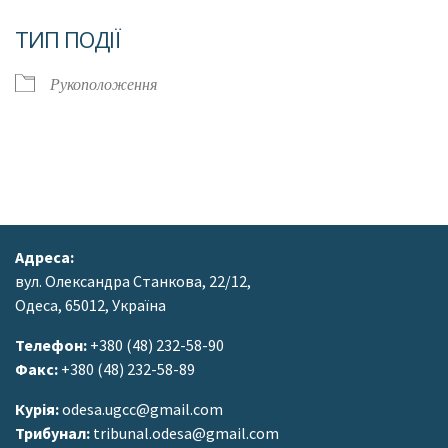
Завантаження ICS
Google Календар
ТИП ПОДІЇ
Рукоположення
Адреса:
вул. Олександра Станкова, 22/12,
Одеса, 65012, Україна
Телефон:
+380 (48) 232-58-90
Факс:
+380 (48) 232-58-89
Курія:
odesa.ugcc@gmail.com
Трибунал:
tribunal.odesa@gmail.com