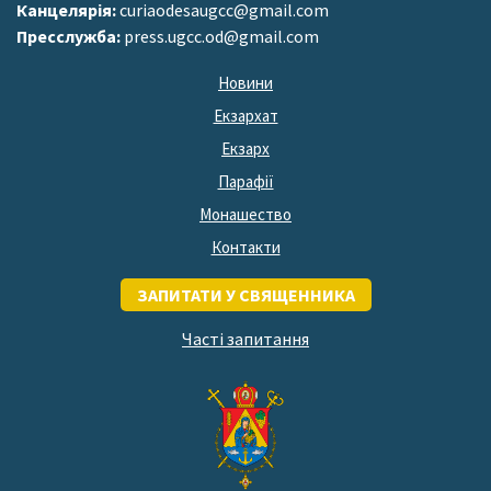
Канцелярія:
curiaodesaugcc@gmail.com
Пресслужба:
press.ugcc.od@gmail.com
Новини
Екзархат
Екзарх
Парафії
Монашество
Контакти
ЗАПИТАТИ У СВЯЩЕННИКА
Часті запитання