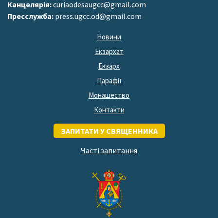
Канцелярія:
curiaodesaugcc@gmail.com
Пресслужба:
press.ugcc.od@gmail.com
Новини
Екзархат
Екзарх
Парафії
Монашество
Контакти
ЗАПИТАТИ У СВЯЩЕННИКА
Часті запитання