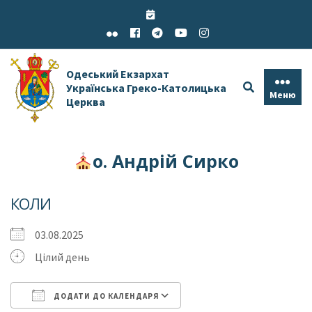
Skip
to
content
Одеський Екзархат
Українська Греко-Католицька
Меню
Церква
о. Андрій Сирко
КОЛИ
03.08.2025
Цілий день
ДОДАТИ ДО КАЛЕНДАРЯ