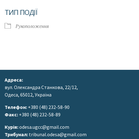
Завантаження ICS
Google Календар
ТИП ПОДІЇ
Рукоположення
Адреса:
вул. Олександра Станкова, 22/12,
Одеса, 65012, Україна
Телефон:
+380 (48) 232-58-90
Факс:
+380 (48) 232-58-89
Курія:
odesa.ugcc@gmail.com
Трибунал:
tribunal.odesa@gmail.com