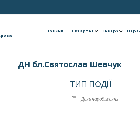
Новини
Екзархат
Екзарх
Пара
ерква
ДН бл.Святослав Шевчук
ТИП ПОДІЇ
День народження
Календар
iCalendar
Offic