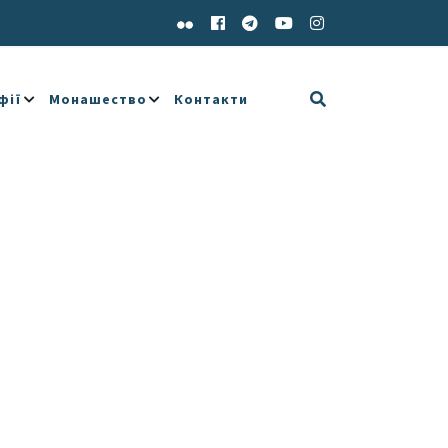
фії
Монашество
Контакти
e 365
Outlook Live