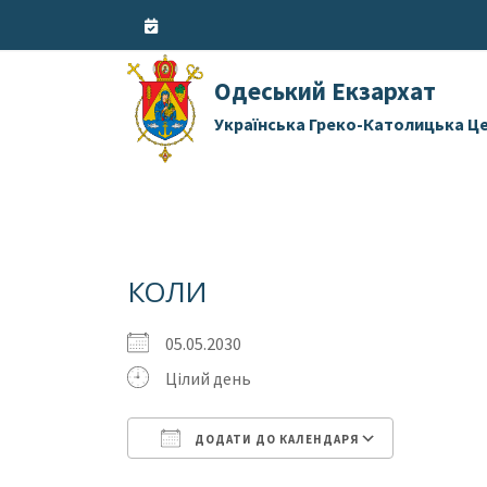
Skip
to
content
Одеський Екзархат
Українська Греко-Католицька Ц
КОЛИ
05.05.2030
Цілий день
ДОДАТИ ДО КАЛЕНДАРЯ
Завантаження ICS
Google 