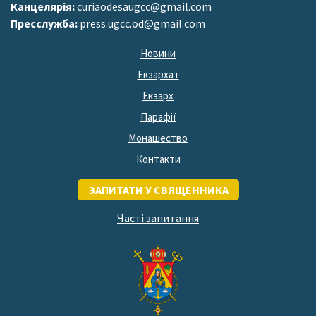
Канцелярія:
curiaodesaugcc@gmail.com
Пресслужба:
press.ugcc.od@gmail.com
Новини
Екзархат
Екзарх
Парафії
Монашество
Контакти
ЗАПИТАТИ У СВЯЩЕННИКА
Часті запитання