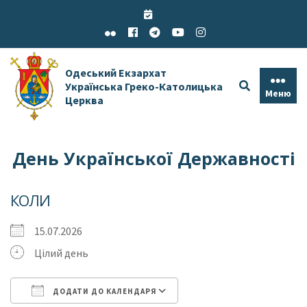
Skip
to
content
Одеський Екзархат
Українська Греко-Католицька
Меню
Церква
День Української Державності
КОЛИ
15.07.2026
Цілий день
ДОДАТИ ДО КАЛЕНДАРЯ