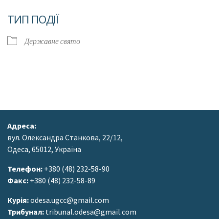
Завантаження ICS
Google Календар
ТИП ПОДІЇ
Державне свято
Адреса:
вул. Олександра Станкова, 22/12,
Одеса, 65012, Україна
Телефон:
+380 (48) 232-58-90
Факс:
+380 (48) 232-58-89
Курія:
odesa.ugcc@gmail.com
Трибунал:
tribunal.odesa@gmail.com