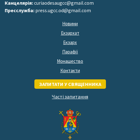
Канцелярія:
curiaodesaugcc@gmail.com
Пресслужба:
press.ugcc.od@gmail.com
Новини
Екзархат
Екзарх
Парафії
Монашество
Контакти
ЗАПИТАТИ У СВЯЩЕННИКА
Часті запитання