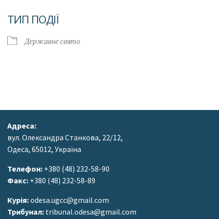
Завантаження ICS
Google Календар
ТИП ПОДІЇ
Державне свято
Адреса:
вул. Олександра Станкова, 22/12,
Одеса, 65012, Україна
Телефон:
+380 (48) 232-58-90
Факс:
+380 (48) 232-58-89
Курія:
odesa.ugcc@gmail.com
Трибунал:
tribunal.odesa@gmail.com