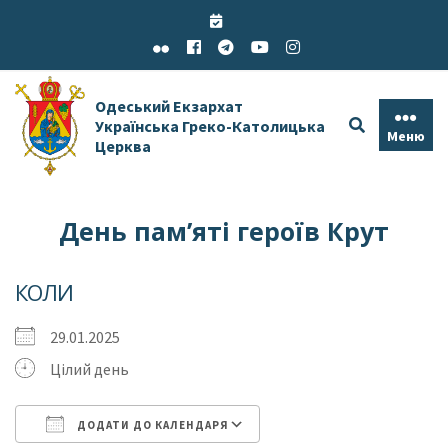
Skip
to
content
Одеський Екзархат
Українська Греко-Католицька
Меню
Церква
День пам’яті героїв Крут
КОЛИ
29.01.2025
Цілий день
ДОДАТИ ДО КАЛЕНДАРЯ