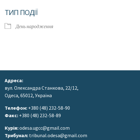
Завантаження ICS
Google Календар
ТИП ПОДІЇ
День народження
Адреса:
вул. Олександра Станкова, 22/12,
Одеса, 65012, Україна
Телефон:
+380 (48) 232-58-90
Факс:
+380 (48) 232-58-89
Курія:
odesa.ugcc@gmail.com
Трибунал:
tribunal.odesa@gmail.com