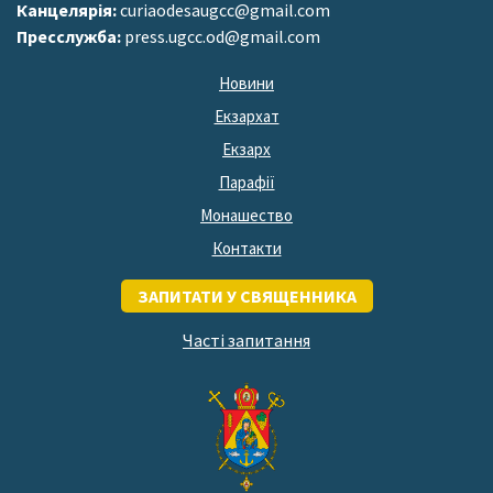
Канцелярія:
curiaodesaugcc@gmail.com
Пресслужба:
press.ugcc.od@gmail.com
Новини
Екзархат
Екзарх
Парафії
Монашество
Контакти
ЗАПИТАТИ У СВЯЩЕННИКА
Часті запитання