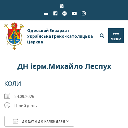
Skip
to
content
Одеський Екзархат
Українська Греко-Католицька
Меню
Церква
ДН ієрм.Михайло Леспух
КОЛИ
24.09.2026
Цілий день
ДОДАТИ ДО КАЛЕНДАРЯ