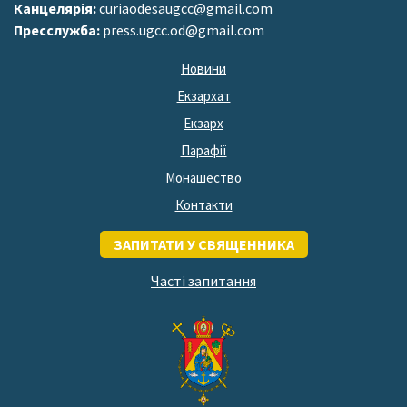
Канцелярія:
curiaodesaugcc@gmail.com
Пресслужба:
press.ugcc.od@gmail.com
Новини
Екзархат
Екзарх
Парафії
Монашество
Контакти
ЗАПИТАТИ У СВЯЩЕННИКА
Часті запитання