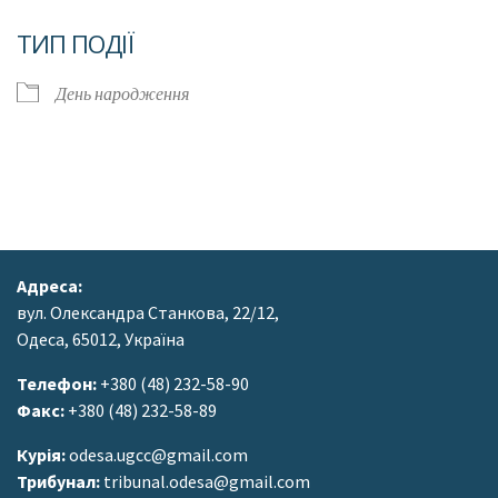
Завантаження ICS
Google Календар
ТИП ПОДІЇ
День народження
Адреса:
вул. Олександра Станкова, 22/12,
Одеса, 65012, Україна
Телефон:
+380 (48) 232-58-90
Факс:
+380 (48) 232-58-89
Курія:
odesa.ugcc@gmail.com
Трибунал:
tribunal.odesa@gmail.com