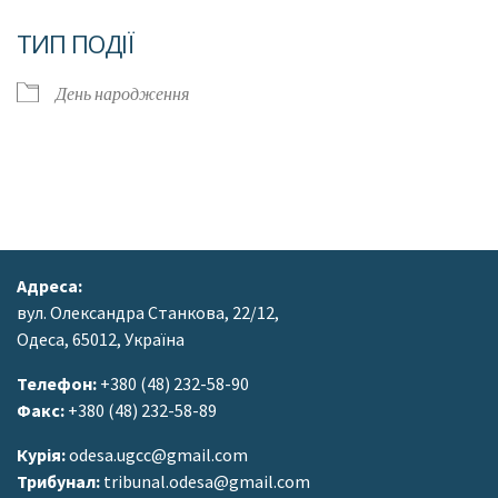
Завантаження ICS
Google Календар
ТИП ПОДІЇ
День народження
Адреса:
вул. Олександра Станкова, 22/12,
Одеса, 65012, Україна
Телефон:
+380 (48) 232-58-90
Факс:
+380 (48) 232-58-89
Курія:
odesa.ugcc@gmail.com
Трибунал:
tribunal.odesa@gmail.com