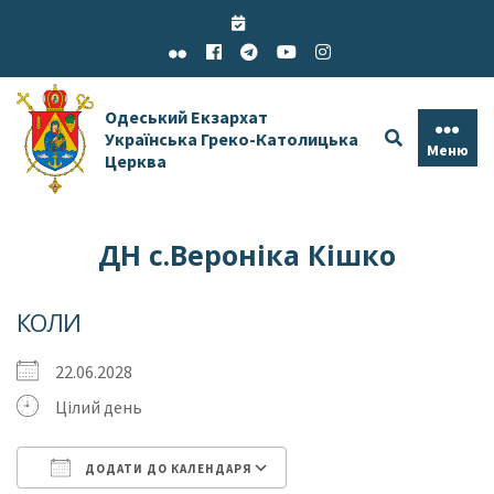
Skip
to
content
Одеський Екзархат
Українська Греко-Католицька
Меню
Церква
ДН с.Вероніка Кішко
КОЛИ
22.06.2028
Цілий день
ДОДАТИ ДО КАЛЕНДАРЯ