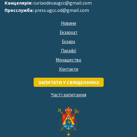
Канцелярія:
curiaodesaugcc@gmail.com
Пресслужба:
press.ugcc.od@gmail.com
Новини
Екзархат
Екзарх
Парафії
Монашество
Контакти
ЗАПИТАТИ У СВЯЩЕННИКА
Часті запитання