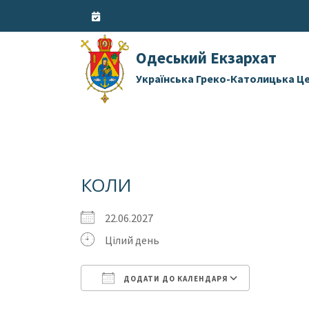
Skip
to
content
Одеський Екзархат
Українська Греко-Католицька Ц
КОЛИ
22.06.2027
Цілий день
ДОДАТИ ДО КАЛЕНДАРЯ
Завантаження ICS
Google 