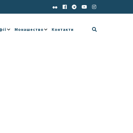
фії
Монашество
Контакти
e 365
Outlook Live