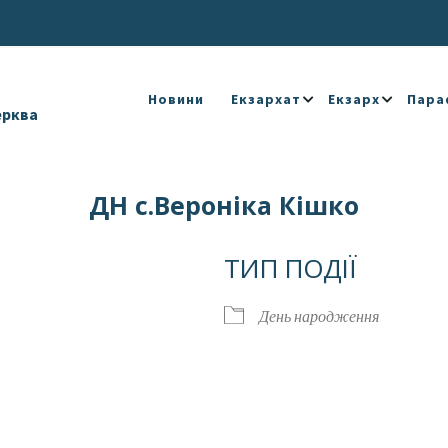
Новини
Екзархат
Екзарх
Пара
ерква
ДН с.Вероніка Кішко
ТИП ПОДІЇ
День народження
Календар
iCalendar
Offic