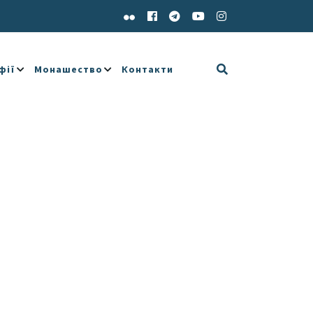
фії
Монашество
Контакти
e 365
Outlook Live