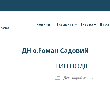
Новини
Екзархат
Екзарх
Пара
ерква
ДН о.Роман Садовий
ТИП ПОДІЇ
День народження
Календар
iCalendar
Offic