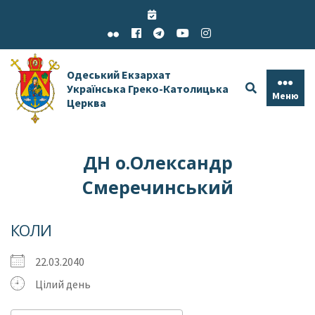
Skip
to
content
Одеський Екзархат
Українська Греко-Католицька
Меню
Церква
ДН о.Олександр
Смеречинський
КОЛИ
22.03.2040
Цілий день