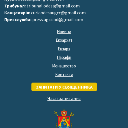
Трибунал:
tribunal.odesa@gmail.com
Канцелярія:
curiaodesaugcc@gmail.com
Пресслужба:
press.ugcc.od@gmail.com
Новини
Екзархат
Екзарх
Парафії
Монашество
Контакти
ЗАПИТАТИ У СВЯЩЕННИКА
Часті запитання