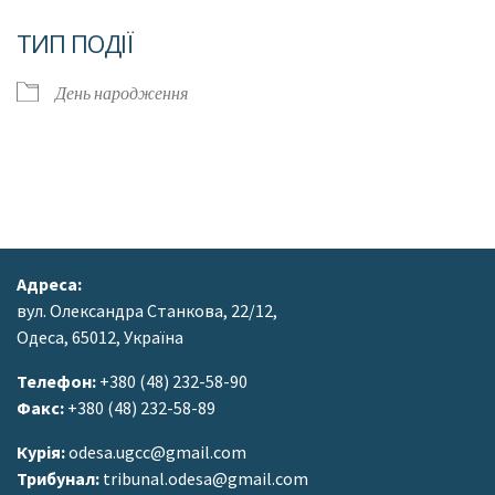
Завантаження ICS
Google Календар
ТИП ПОДІЇ
День народження
Адреса:
вул. Олександра Станкова, 22/12,
Одеса, 65012, Україна
Телефон:
+380 (48) 232-58-90
Факс:
+380 (48) 232-58-89
Курія:
odesa.ugcc@gmail.com
Трибунал:
tribunal.odesa@gmail.com