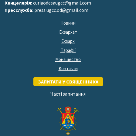
Канцелярія:
curiaodesaugcc@gmail.com
Пресслужба:
press.ugcc.od@gmail.com
Новини
Екзархат
Екзарх
Парафії
Монашество
Контакти
ЗАПИТАТИ У СВЯЩЕННИКА
Часті запитання