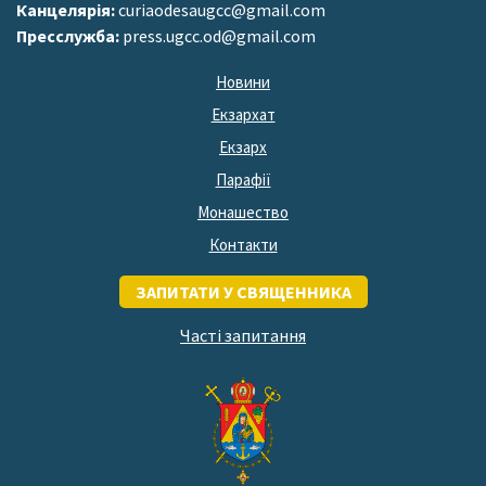
Канцелярія:
curiaodesaugcc@gmail.com
Пресслужба:
press.ugcc.od@gmail.com
Новини
Екзархат
Екзарх
Парафії
Монашество
Контакти
ЗАПИТАТИ У СВЯЩЕННИКА
Часті запитання