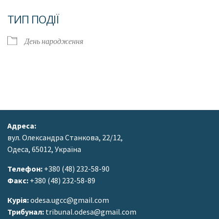
Завантаження ICS
Google Календар
ТИП ПОДІЇ
День народження
Адреса:
вул. Олександра Станкова, 22/12,
Одеса, 65012, Україна
Телефон:
+380 (48) 232-58-90
Факс:
+380 (48) 232-58-89
Курія:
odesa.ugcc@gmail.com
Трибунал:
tribunal.odesa@gmail.com