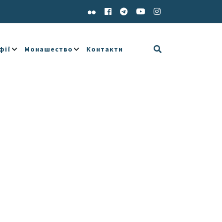
фії
Монашество
Контакти
e 365
Outlook Live