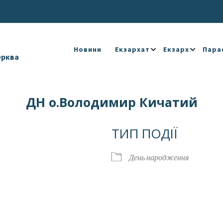
Новини
Екзархат
Екзарх
Пара
ерква
ДН о.Володимир Кичатий
ТИП ПОДІЇ
День народження
Календар
iCalendar
Offic