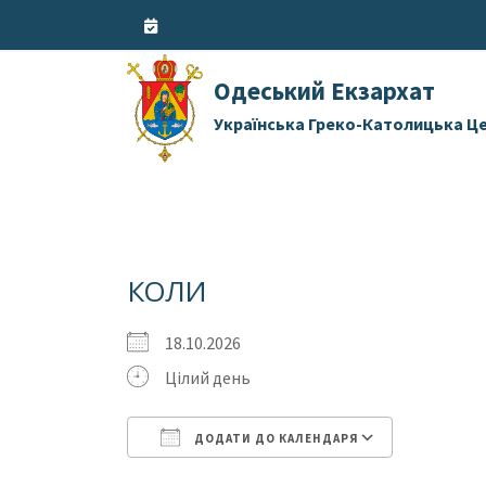
Skip
to
content
Одеський Екзархат
Українська Греко-Католицька Ц
КОЛИ
18.10.2026
Цілий день
ДОДАТИ ДО КАЛЕНДАРЯ
Завантаження ICS
Google 