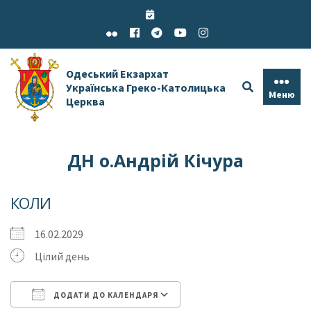
Skip
to
content
Одеський Екзархат
Українська Греко-Католицька
Меню
Церква
ДН о.Андрій Кічура
КОЛИ
16.02.2029
Цілий день
ДОДАТИ ДО КАЛЕНДАРЯ