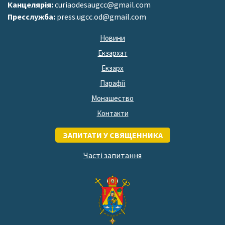
Канцелярія:
curiaodesaugcc@gmail.com
Пресслужба:
press.ugcc.od@gmail.com
Новини
Екзархат
Екзарх
Парафії
Монашество
Контакти
ЗАПИТАТИ У СВЯЩЕННИКА
Часті запитання