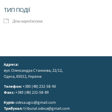
Завантаження ICS
Google Календар
ТИП ПОДІЇ
День народження
Адреса:
вул. Олександра Станкова, 22/12,
Одеса, 65012, Україна
Телефон:
+380 (48) 232-58-90
Факс:
+380 (48) 232-58-89
Курія:
odesa.ugcc@gmail.com
Трибунал:
tribunal.odesa@gmail.com