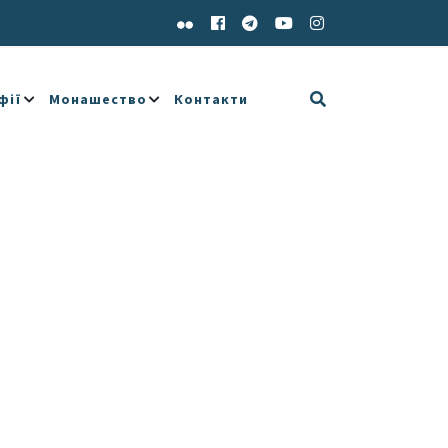
фії
Монашество
Контакти
e 365
Outlook Live