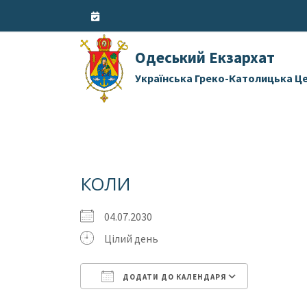
Skip
to
content
Одеський Екзархат
Українська Греко-Католицька Ц
КОЛИ
04.07.2030
Цілий день
ДОДАТИ ДО КАЛЕНДАРЯ
Завантаження ICS
Google 