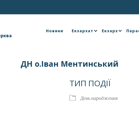
Новини
Екзархат
Екзарх
Пара
ерква
ДН о.Іван Ментинський
ТИП ПОДІЇ
День народження
Календар
iCalendar
Offic