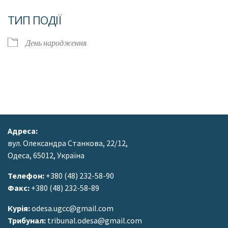
Завантаження ICS
Google Календар
ТИП ПОДІЇ
День народження
Адреса:
вул. Олександра Станкова, 22/12,
Одеса, 65012, Україна
Телефон:
+380 (48) 232-58-90
Факс:
+380 (48) 232-58-89
Курія:
odesa.ugcc@gmail.com
Трибунал:
tribunal.odesa@gmail.com