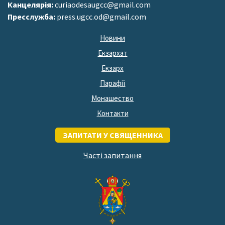
Канцелярія:
curiaodesaugcc@gmail.com
Пресслужба:
press.ugcc.od@gmail.com
Новини
Екзархат
Екзарх
Парафії
Монашество
Контакти
ЗАПИТАТИ У СВЯЩЕННИКА
Часті запитання