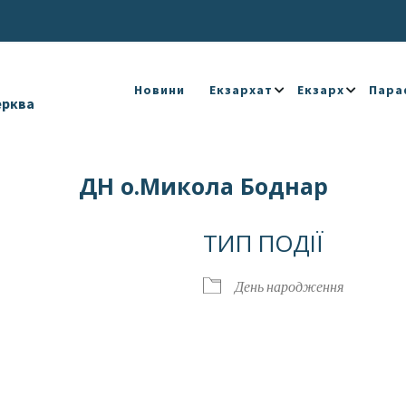
Новини
Екзархат
Екзарх
Пара
ерква
ДН о.Микола Боднар
ТИП ПОДІЇ
День народження
Календар
iCalendar
Offic