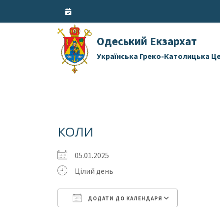
Skip
to
content
Одеський Екзархат
Українська Греко-Католицька Ц
КОЛИ
05.01.2025
Цілий день
ДОДАТИ ДО КАЛЕНДАРЯ
Завантаження ICS
Google 