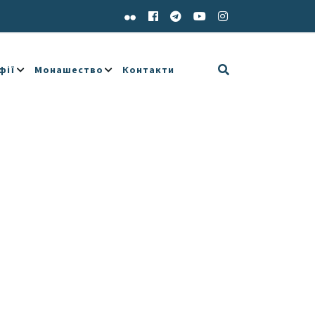
фії
Монашество
Контакти
e 365
Outlook Live