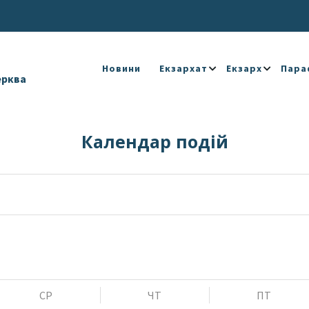
Новини
Екзархат
Екзарх
Пара
ерква
Календар подій
СР
ЧТ
ПТ