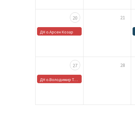
21
20
ДН о.Арсен Козар
28
27
ДН о.Володимир Троцишин