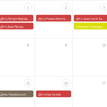
1
2
3
ДН о.Петро Маковецький
ДН о.Роман Монтецький
ДН с.Анастасія Заброцька
ДН о.Іван Проць
о.Єремія Ломницький
8
9
10
17
15
16
День Української Державності
ДН о.Ігор Кузик