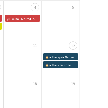
5
4
ДН о.Іван Ментинський
11
12
о. Назарій Лабай
о. Василь Колодчин
18
19