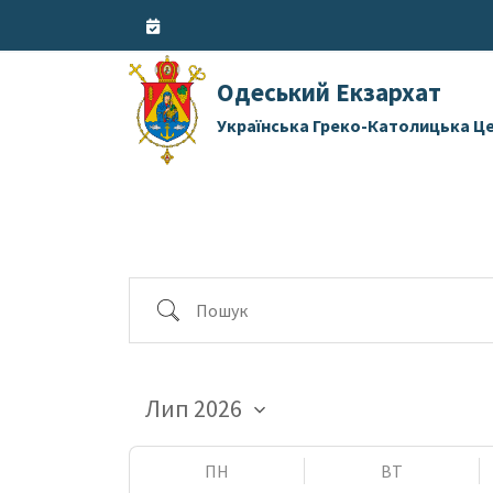
Skip
to
content
Одеський Екзархат
Українська Греко-Католицька Ц
Пошук
ПН
ВТ