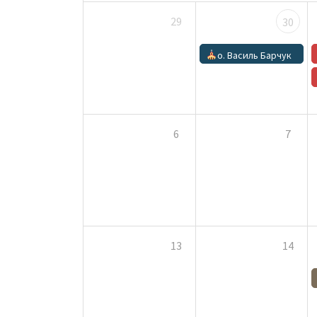
29
30
о. Василь Барчук
6
7
13
14