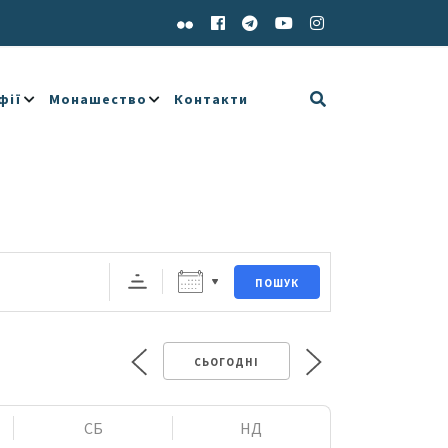
фії
Монашество
Контакти
ПОШУК
СЬОГОДНІ
СБ
НД