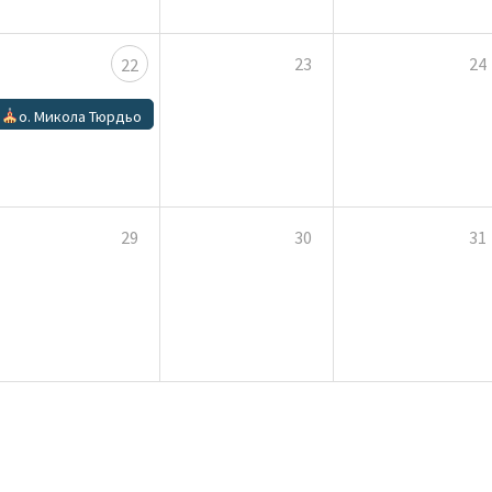
23
24
22
о. Микола Тюрдьо
29
30
31