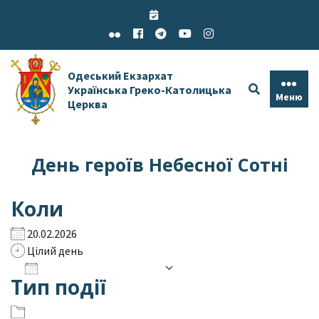
Skip
to
content
Одеський Екзархат
Українська Греко-Католицька
Меню
Церква
День героїв Небесної Сотні
Коли
20.02.2026
Цілий день
Додати до календаря
Тип події
Завантаження ICS
Google Календар